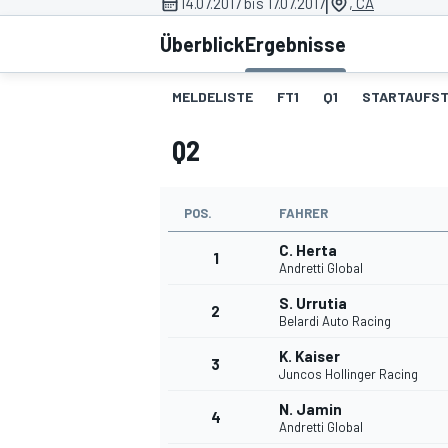
|
14.07.2017 bis 17.07.2017
, CA
Überblick
Ergebnisse
MELDELISTE
FT1
Q1
STARTAUFST
Q2
MOTOGP
POS.
FAHRER
C. Herta
1
Andretti Global
S. Urrutia
2
Belardi Auto Racing
K. Kaiser
3
Juncos Hollinger Racing
N. Jamin
4
Andretti Global