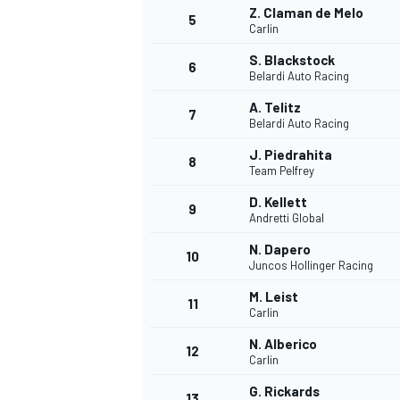
Z. Claman de Melo
5
Carlin
S. Blackstock
6
Belardi Auto Racing
A. Telitz
DTM
7
Belardi Auto Racing
J. Piedrahita
8
Team Pelfrey
D. Kellett
9
Andretti Global
N. Dapero
10
Juncos Hollinger Racing
M. Leist
11
Carlin
N. Alberico
12
Carlin
G. Rickards
13