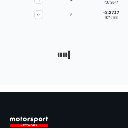
1'07.2647
+2.2737
8
48
1'07.3186