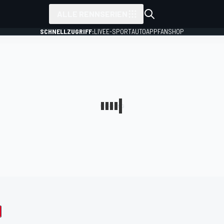
ALLE RENNSERIEN
SCHNELLZUGRIFF:
LIVE
E-SPORT
AUTO
APP
FANSHOP