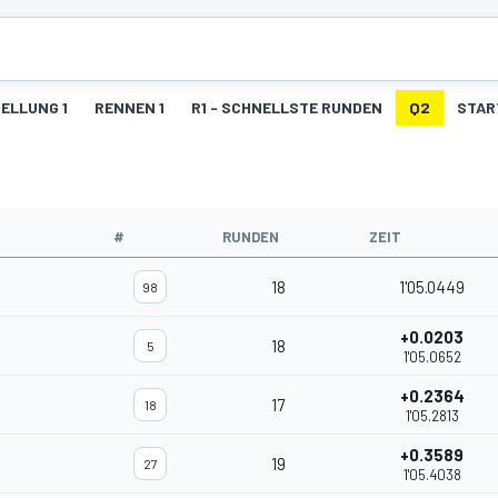
ELLUNG 1
RENNEN 1
R1 - SCHNELLSTE RUNDEN
Q2
STAR
#
RUNDEN
ZEIT
18
1'05.0449
98
+0.0203
18
5
1'05.0652
+0.2364
17
18
1'05.2813
+0.3589
19
27
1'05.4038