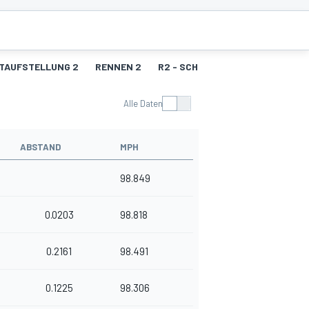
TAUFSTELLUNG 2
RENNEN 2
R2 - SCHNELLSTE RUNDEN
Alle Daten
ABSTAND
MPH
98.849
0.0203
98.818
0.2161
98.491
0.1225
98.306