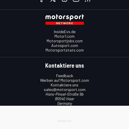
InsideEvs.de
Motor1.com
Motorsportjobs.com
Autosport.com
Motorsportstats.com
Kontaktiere uns
Feedback
Werben auf Motorsport.com
Kontaktiere uns
sales@motorsport.com
Hans-Pinsel-Straße 9b
85540 Haar
Germany
Nutzungsbedingungen
Cookie-Richtlinien
Datenschutzrichtlinie
Utiq verwalten
© 2026
Motorsport Network
Alle Rechte vorbehalten.