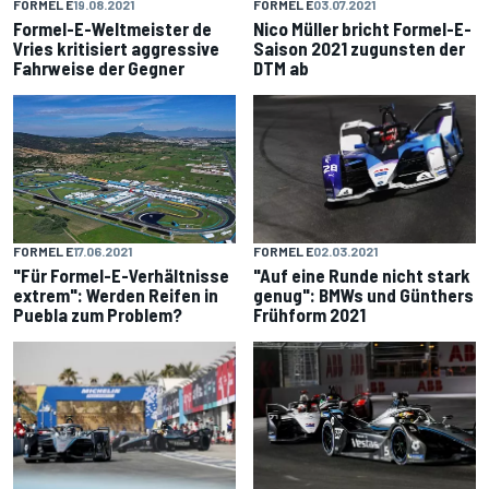
FORMEL E
19.08.2021
FORMEL E
03.07.2021
Formel-E-Weltmeister de
Nico Müller bricht Formel-E-
Vries kritisiert aggressive
Saison 2021 zugunsten der
Fahrweise der Gegner
DTM ab
FORMEL E
02.03.2021
FORMEL E
17.06.2021
"Auf eine Runde nicht stark
"Für Formel-E-Verhältnisse
genug": BMWs und Günthers
extrem": Werden Reifen in
Frühform 2021
Puebla zum Problem?