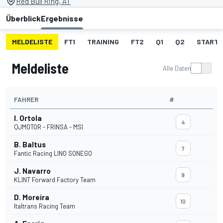
Red Bull Ring, AT
Überblick
Ergebnisse
MELDELISTE
FT1
TRAINING
FT2
Q1
Q2
STARTA
Meldeliste
Alle Daten
FAHRER
#
I. Ortola
4
QJMOTOR - FRINSA - MSI
B. Baltus
7
Fantic Racing LINO SONEGO
J. Navarro
9
KLINT Forward Factory Team
D. Moreira
10
Italtrans Racing Team