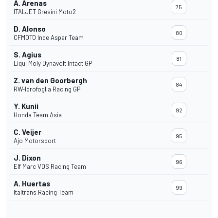
A. Arenas
75
ITALJET Gresini Moto2
D. Alonso
80
CFMOTO Inde Aspar Team
S. Agius
81
Liqui Moly Dynavolt Intact GP
Z. van den Goorbergh
84
RW-Idrofoglia Racing GP
Y. Kunii
92
Honda Team Asia
C. Veijer
95
Ajo Motorsport
J. Dixon
96
Elf Marc VDS Racing Team
A. Huertas
99
Italtrans Racing Team