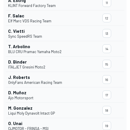
A. Escrig
11
KLINT Forward Factory Team
F. Salac
12
Elf Marc VDS Racing Team
C. Vietti
13
Sync SpeedRS Team
T. Arbolino
14
BLU CRU Pramac Yamaha Moto2
D. Binder
15
ITALJET Gresini Moto2
J. Roberts
16
OnlyFans American Racing Team
D. Muñoz
17
Ajo Motorsport
M. Gonzalez
18
Liqui Moly Dynavolt Intact GP
O. Unai
19
QJMOTOR - FRINSA - MSI