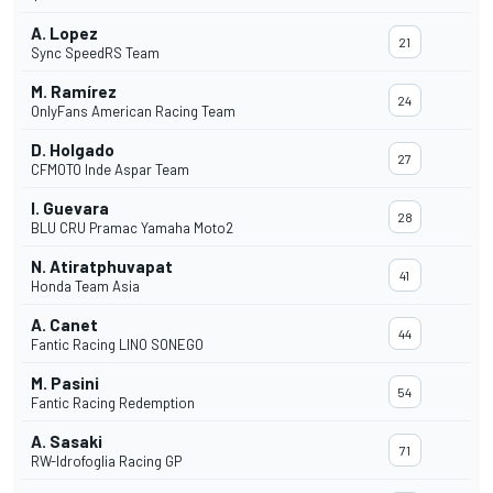
A. Lopez
21
Sync SpeedRS Team
M. Ramírez
24
OnlyFans American Racing Team
D. Holgado
27
CFMOTO Inde Aspar Team
I. Guevara
28
BLU CRU Pramac Yamaha Moto2
N. Atiratphuvapat
41
Honda Team Asia
A. Canet
44
Fantic Racing LINO SONEGO
M. Pasini
54
Fantic Racing Redemption
A. Sasaki
71
RW-Idrofoglia Racing GP