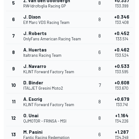
Z. van den Goorbergh
+0.337
5
8
RW-Idrofoglia Racing GP
1'33.399
J. Dixon
+0.346
6
8
Elf Marc VDS Racing Team
1'33.408
J. Roberts
+0.452
7
8
OnlyFans American Racing Team
1'33.514
A. Huertas
+0.462
8
6
Italtrans Racing Team
1'33.524
J. Navarro
+0.533
9
8
KLINT Forward Factory Team
1'33.595
D. Binder
+0.608
10
7
ITALJET Gresini Moto2
1'33.670
A. Escrig
+0.679
11
8
KLINT Forward Factory Team
1'33.741
O. Unai
+1.164
12
8
QJMOTOR - FRINSA - MSI
1'34.226
M. Pasini
+1.287
13
6
Fantic Racing Redemption
1'34.349