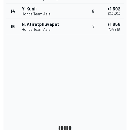
Y. Kunii
+1.392
14
8
Honda Team Asia
1'34.454
N. Atiratphuvapat
+1.856
15
7
Honda Team Asia
1'34.918