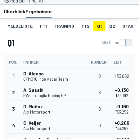
Red Bull Ring, AT
Überblick
Ergebnisse
MELDELISTE
FT1
TRAINING
FT2
Q1
Q2
STARTA
Q1
Alle Daten
POS.
FAHRER
RUNDEN
ZEIT
D. Alonso
1
8
1'33.062
CFMOTO Inde Aspar Team
A. Sasaki
+0.130
2
8
RW-Idrofoglia Racing GP
1'33.192
D. Muñoz
+0.190
3
8
Ajo Motorsport
1'33.252
C. Veijer
+0.206
4
9
Ajo Motorsport
1'33.268