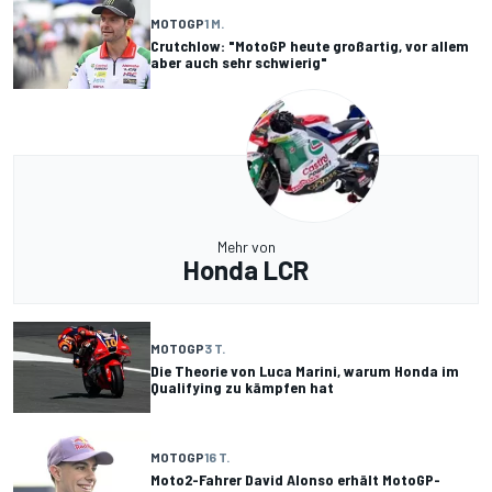
MOTOGP
1 M.
Crutchlow: "MotoGP heute großartig, vor allem
aber auch sehr schwierig"
Mehr von
Honda LCR
MOTOGP
3 T.
Die Theorie von Luca Marini, warum Honda im
Qualifying zu kämpfen hat
MOTOGP
16 T.
Moto2-Fahrer David Alonso erhält MotoGP-