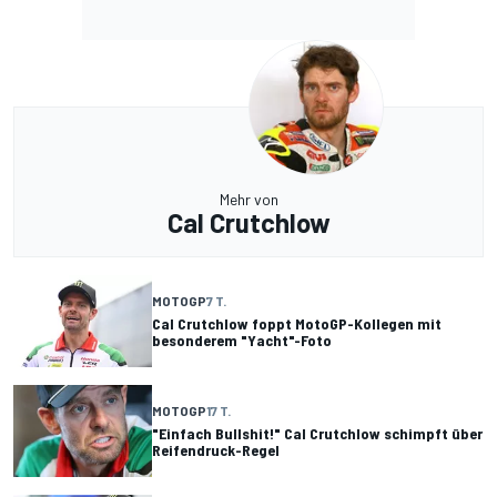
Mehr von
Cal Crutchlow
MOTOGP
7 T.
Cal Crutchlow foppt MotoGP-Kollegen mit
besonderem "Yacht"-Foto
MOTOGP
17 T.
"Einfach Bullshit!" Cal Crutchlow schimpft über
Reifendruck-Regel