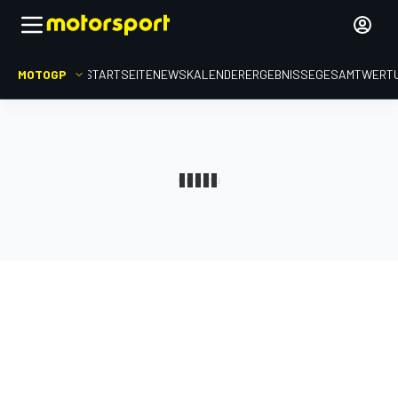
MOTOGP
STARTSEITE
NEWS
KALENDER
ERGEBNISSE
GESAMTWERT