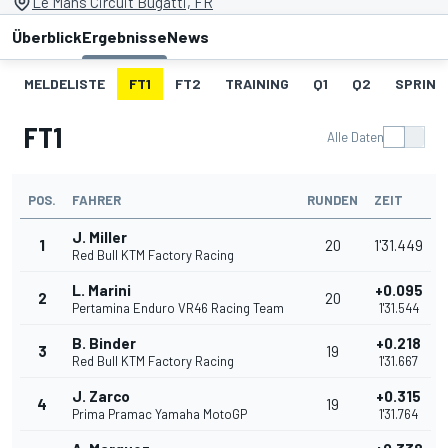
Le Mans Circuit Bugatti, FR
Überblick
Ergebnisse
News
MELDELISTE
FT1
FT2
TRAINING
Q1
Q2
SPRINT
FT1
Alle Daten
POS.
FAHRER
RUNDEN
ZEIT
J. Miller
1
20
1'31.449
Red Bull KTM Factory Racing
L. Marini
+0.095
2
20
Pertamina Enduro VR46 Racing Team
1'31.544
B. Binder
+0.218
3
19
Red Bull KTM Factory Racing
1'31.667
J. Zarco
+0.315
4
19
Prima Pramac Yamaha MotoGP
1'31.764