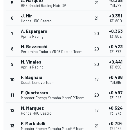
A. Marquez
+0.338
5
21
BK8 Gresini Racing MotoGP
1'31.787
J. Mir
+0.351
6
21
Honda HRC Castrol
1'31.800
A. Espargaro
+0.353
7
20
Aprilia Racing
1'31.802
M. Bezzecchi
+0.423
8
20
Pertamina Enduro VR46 Racing Team
1'31.872
M. Vinales
+0.441
9
20
Aprilia Racing
1'31.890
F. Bagnaia
+0.466
10
17
Ducati Lenovo Team
1'31.915
F. Quartararo
+0.497
11
20
Monster Energy Yamaha MotoGP Team
1'31.946
M. Marquez
+0.524
12
17
Honda HRC Castrol
1'31.973
F. Morbidelli
+0.704
13
21
Monster Energy Yamaha MotoGP Team
1'32.153