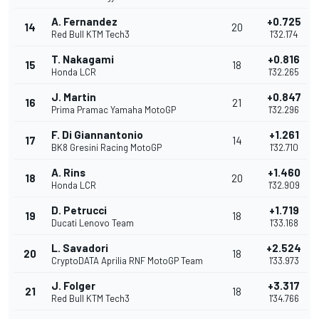
A. Fernandez
+0.725
14
20
Red Bull KTM Tech3
1'32.174
T. Nakagami
+0.816
15
18
Honda LCR
1'32.265
J. Martin
+0.847
16
21
Prima Pramac Yamaha MotoGP
1'32.296
F. Di Giannantonio
+1.261
17
14
BK8 Gresini Racing MotoGP
1'32.710
A. Rins
+1.460
18
20
Honda LCR
1'32.909
D. Petrucci
+1.719
19
18
Ducati Lenovo Team
1'33.168
L. Savadori
+2.524
20
18
CryptoDATA Aprilia RNF MotoGP Team
1'33.973
J. Folger
+3.317
21
18
Red Bull KTM Tech3
1'34.766