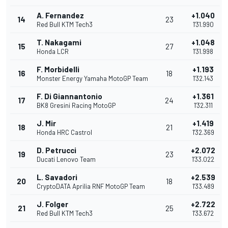
A. Fernandez
+1.040
14
23
Red Bull KTM Tech3
1'31.990
T. Nakagami
+1.048
15
27
Honda LCR
1'31.998
F. Morbidelli
+1.193
16
18
Monster Energy Yamaha MotoGP Team
1'32.143
F. Di Giannantonio
+1.361
17
24
BK8 Gresini Racing MotoGP
1'32.311
J. Mir
+1.419
18
21
Honda HRC Castrol
1'32.369
D. Petrucci
+2.072
19
23
Ducati Lenovo Team
1'33.022
L. Savadori
+2.539
20
18
CryptoDATA Aprilia RNF MotoGP Team
1'33.489
J. Folger
+2.722
21
25
Red Bull KTM Tech3
1'33.672