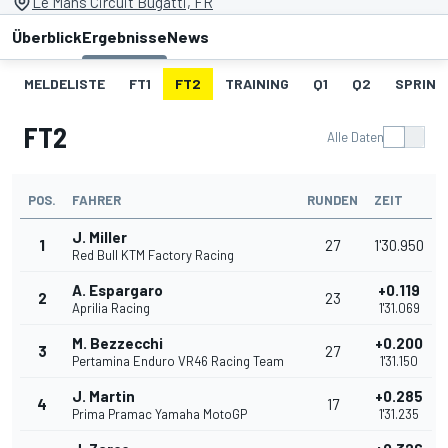
Le Mans Circuit Bugatti, FR
Überblick
Ergebnisse
News
MELDELISTE
FT1
FT2
TRAINING
Q1
Q2
SPRINT
FT2
Alle Daten
POS.
FAHRER
RUNDEN
ZEIT
J. Miller
1
27
1'30.950
Red Bull KTM Factory Racing
A. Espargaro
+0.119
2
23
Aprilia Racing
1'31.069
M. Bezzecchi
+0.200
3
27
Pertamina Enduro VR46 Racing Team
1'31.150
J. Martin
+0.285
4
17
Prima Pramac Yamaha MotoGP
1'31.235