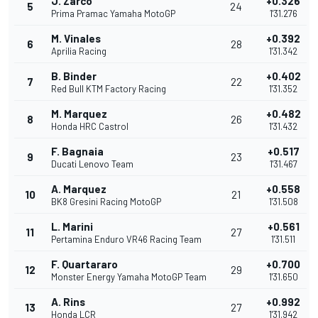
J. Zarco
+0.326
5
24
Prima Pramac Yamaha MotoGP
1'31.276
M. Vinales
+0.392
6
28
Aprilia Racing
1'31.342
B. Binder
+0.402
7
22
Red Bull KTM Factory Racing
1'31.352
M. Marquez
+0.482
8
26
Honda HRC Castrol
1'31.432
F. Bagnaia
+0.517
9
23
Ducati Lenovo Team
1'31.467
A. Marquez
+0.558
10
21
BK8 Gresini Racing MotoGP
1'31.508
L. Marini
+0.561
11
27
Pertamina Enduro VR46 Racing Team
1'31.511
F. Quartararo
+0.700
12
29
Monster Energy Yamaha MotoGP Team
1'31.650
A. Rins
+0.992
13
27
Honda LCR
1'31.942