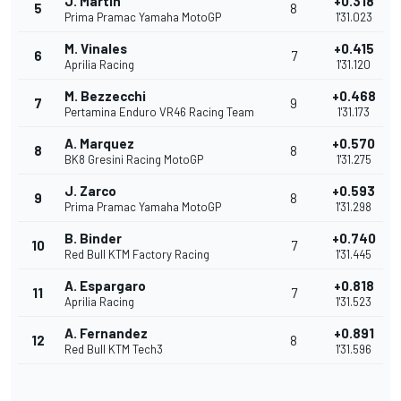
J. Martin
+0.318
5
8
Prima Pramac Yamaha MotoGP
1'31.023
M. Vinales
+0.415
6
7
Aprilia Racing
1'31.120
M. Bezzecchi
+0.468
7
9
Pertamina Enduro VR46 Racing Team
1'31.173
A. Marquez
+0.570
8
8
BK8 Gresini Racing MotoGP
1'31.275
J. Zarco
+0.593
9
8
Prima Pramac Yamaha MotoGP
1'31.298
B. Binder
+0.740
10
7
Red Bull KTM Factory Racing
1'31.445
A. Espargaro
+0.818
11
7
Aprilia Racing
1'31.523
A. Fernandez
+0.891
12
8
Red Bull KTM Tech3
1'31.596