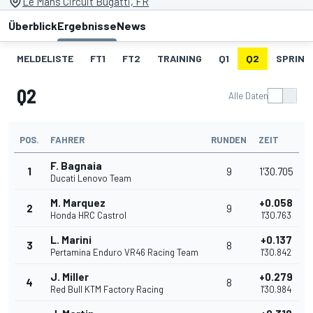
Le Mans Circuit Bugatti, FR
Überblick
Ergebnisse
News
MELDELISTE
FT1
FT2
TRAINING
Q1
Q2
SPRINT
Q2
Alle Daten
POS.
FAHRER
RUNDEN
ZEIT
F. Bagnaia
1
9
1'30.705
Ducati Lenovo Team
M. Marquez
+0.058
2
9
Honda HRC Castrol
1'30.763
L. Marini
+0.137
3
8
Pertamina Enduro VR46 Racing Team
1'30.842
J. Miller
+0.279
4
8
Red Bull KTM Factory Racing
1'30.984