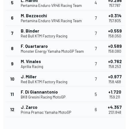
L. Marini
+0.296
5
4
Pertamina Enduro VR46 Racing Team
1'57.787
M. Bezzecchi
+0.314
6
7
Pertamina Enduro VR46 Racing Team
1'57.805
B. Binder
+0.559
7
7
Red Bull KTM Factory Racing
1'58.050
F. Quartararo
+0.589
8
7
Monster Energy Yamaha MotoGP Team
1'58.080
M. Vinales
+0.762
9
7
Aprilia Racing
1'58.253
J. Miller
+0.977
10
7
Red Bull KTM Factory Racing
1'58.468
F. Di Giannantonio
+1.720
11
5
BK8 Gresini Racing MotoGP
1'59.211
J. Zarco
+4.357
12
6
Prima Pramac Yamaha MotoGP
2'01.848