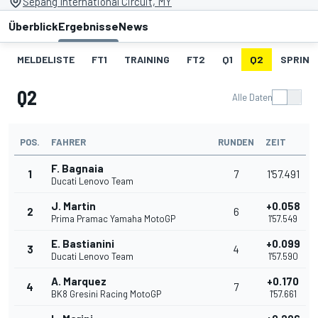
Sepang International Circuit, MY
Überblick
Ergebnisse
News
MELDELISTE
FT1
TRAINING
FT2
Q1
Q2
SPRINT
Q2
Alle Daten
POS.
FAHRER
RUNDEN
ZEIT
F. Bagnaia
1
7
1'57.491
Ducati Lenovo Team
J. Martin
+0.058
2
6
Prima Pramac Yamaha MotoGP
1'57.549
E. Bastianini
+0.099
3
4
Ducati Lenovo Team
1'57.590
A. Marquez
+0.170
4
7
BK8 Gresini Racing MotoGP
1'57.661