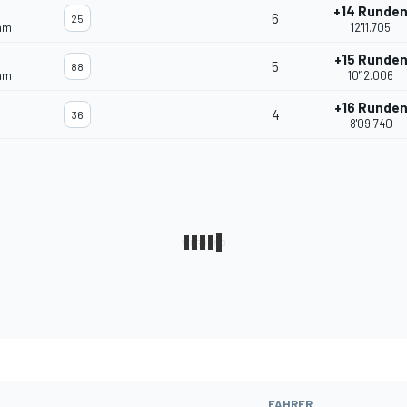
+14 Runde
6
25
eam
12'11.705
+15 Runde
5
88
eam
10'12.006
+16 Runde
4
36
8'09.740
FAHRER