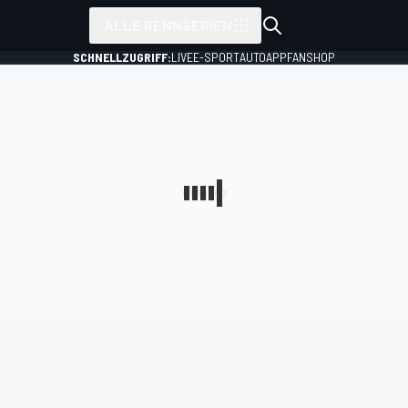
ALLE RENNSERIEN
SCHNELLZUGRIFF:
LIVE
E-SPORT
AUTO
APP
FANSHOP