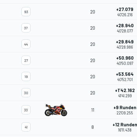
+27.079
20
93
40'26.216
+28.940
20
37
40'28.077
+29.849
20
44
40'28.986
+50.960
20
27
40'50.097
+53.564
20
19
40'52.701
+1'42.162
20
30
41'41.299
+9 Runden
11
33
22'09.255
+12 Runde
8
41
16'11.438