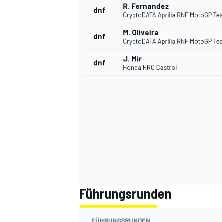
R. Fernandez
dnf
CryptoDATA Aprilia RNF MotoGP T
M. Oliveira
dnf
CryptoDATA Aprilia RNF MotoGP T
J. Mir
dnf
Honda HRC Castrol
SPORTWAGEN
Führungsrunden
FÜHRUNGSRUNDEN