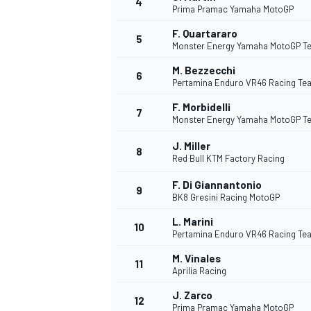
4
Prima Pramac Yamaha MotoGP
F. Quartararo
5
Monster Energy Yamaha MotoGP T
M. Bezzecchi
6
Pertamina Enduro VR46 Racing Te
DTM
F. Morbidelli
7
Monster Energy Yamaha MotoGP T
J. Miller
8
Red Bull KTM Factory Racing
F. Di Giannantonio
9
BK8 Gresini Racing MotoGP
L. Marini
10
Pertamina Enduro VR46 Racing Te
M. Vinales
11
Aprilia Racing
J. Zarco
12
Prima Pramac Yamaha MotoGP