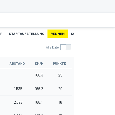
UP
STARTAUFSTELLUNG
RENNEN
SCHNELLSTE RUNDEN
Alle Daten
ABSTAND
KM/H
PUNKTE
166.3
25
1.535
166.2
20
2.027
166.1
16