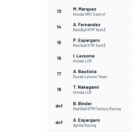
M. Marquez
13
Honda HRC Castrol
A. Fernandez
14
Red Bull KTM Tech3
P. Espargaro
15
Red Bull KTM Tech3
I. Lecuona
16
Honda LCR
A. Bautista
17
Ducati Lenovo Team
T. Nakagami
18
Honda LCR
B. Binder
dnf
Red Bull KTM Factory Racing
A. Espargaro
dnf
Aprilia Racing