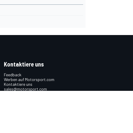
Kontaktiere uns
Feedback
Werben auf Motorsport.com
Kontaktiere uns
sales@motorsport.com
Hans-Pinsel-Straße 9b
85540 Haar
Germany
n