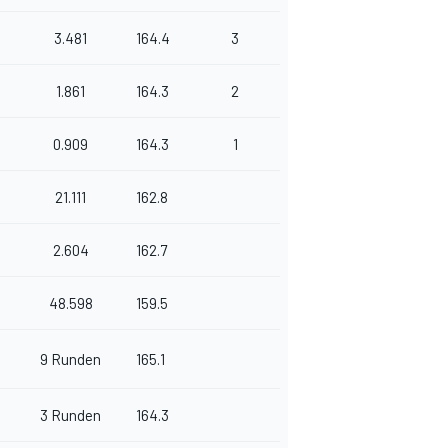
3.481
164.4
3
1.861
164.3
2
0.909
164.3
1
21.111
162.8
2.604
162.7
48.598
159.5
9 Runden
165.1
n
3 Runden
164.3