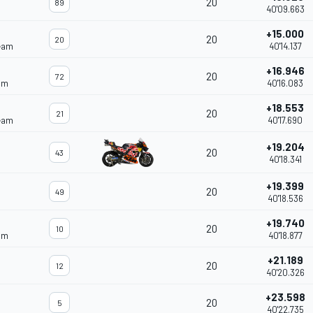
20
89
40'09.663
+15.000
20
20
eam
40'14.137
+16.946
20
72
am
40'16.083
+18.553
20
21
eam
40'17.690
+19.204
20
43
40'18.341
+19.399
20
49
40'18.536
+19.740
20
10
am
40'18.877
+21.189
20
12
40'20.326
+23.598
20
5
40'22.735