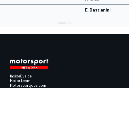
E. Bastianini
InsideEvs.de
Motor1.com
Motorsportjobs.com
Autosport.com
Motorsportstats.com
Nutzungsbedingungen
Cookie-Richtlinien
Datenschutzrichtlinie
Utiq verwalte