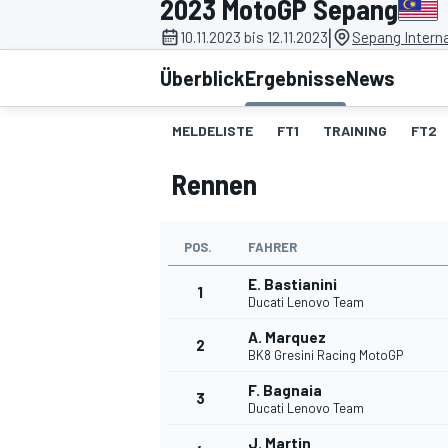
2023 MotoGP Sepang
|
10.11.2023 bis 12.11.2023
Sepang Interna
Überblick
Ergebnisse
News
MELDELISTE
FT1
TRAINING
FT2
Rennen
MOTOGP
POS.
FAHRER
E. Bastianini
1
Ducati Lenovo Team
A. Marquez
2
BK8 Gresini Racing MotoGP
F. Bagnaia
3
Ducati Lenovo Team
J. Martin