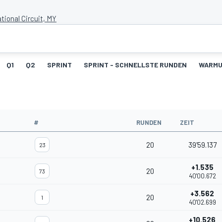
tional Circuit, MY
Q1
Q2
SPRINT
SPRINT - SCHNELLSTE RUNDEN
WARM
#
RUNDEN
ZEIT
20
39'59.137
23
+1.535
20
73
40'00.672
+3.562
20
1
40'02.699
+10.526