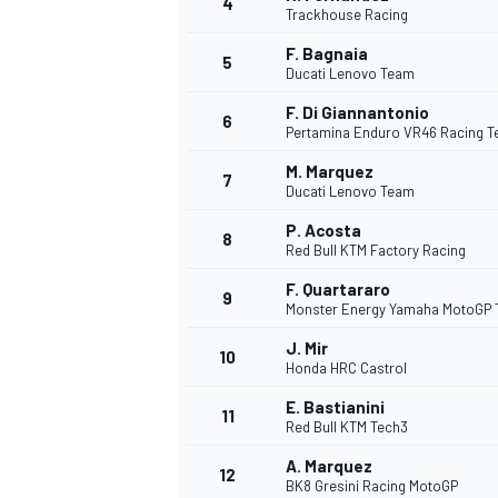
4
Trackhouse Racing
F. Bagnaia
5
Ducati Lenovo Team
F. Di Giannantonio
6
Pertamina Enduro VR46 Racing 
DTM
M. Marquez
7
Ducati Lenovo Team
P. Acosta
8
Red Bull KTM Factory Racing
F. Quartararo
9
Monster Energy Yamaha MotoGP
J. Mir
10
Honda HRC Castrol
E. Bastianini
11
Red Bull KTM Tech3
A. Marquez
12
BK8 Gresini Racing MotoGP