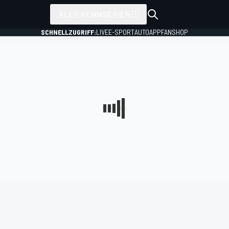
ALLE RENNSERIEN
SCHNELLZUGRIFF:
LIVE
E-SPORT
AUTO
APP
FANSHOP