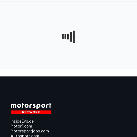
InsideEvs.de
Motor1.com
Motorsportjobs.com
Autosport.com