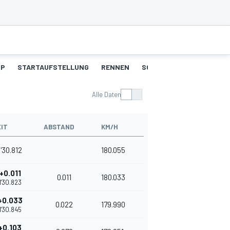
UP
STARTAUFSTELLUNG
RENNEN
SCHNELLSTE RUNDEN
Alle Daten
EIT
ABSTAND
KM/H
1'30.812
180.055
+0.011
0.011
180.033
1'30.823
+0.033
0.022
179.990
1'30.845
+0.103