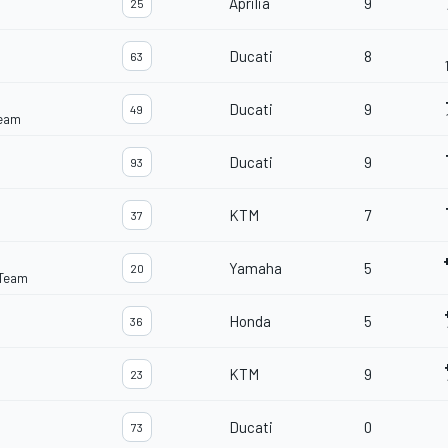
Aprilia
9
25
Ducati
8
63
Ducati
9
49
Team
Ducati
9
93
KTM
7
37
Yamaha
5
20
 Team
Honda
5
36
KTM
9
23
Ducati
0
73