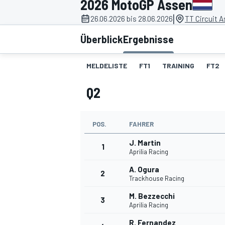
2026 MotoGP Assen
|
26.06.2026 bis 28.06.2026
TT Circuit 
Überblick
Ergebnisse
MELDELISTE
FT1
TRAINING
FT2
Q2
MOTOGP
POS.
FAHRER
J. Martin
1
Aprilia Racing
A. Ogura
2
Trackhouse Racing
M. Bezzecchi
3
Aprilia Racing
R. Fernandez