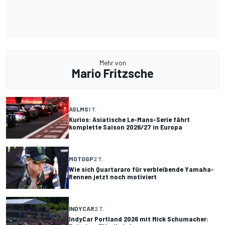
Mehr von
Mario Fritzsche
ASLMS
1 T.
Kurios: Asiatische Le-Mans-Serie fährt
komplette Saison 2026/27 in Europa
MOTOGP
2 T.
Wie sich Quartararo für verbleibende Yamaha-
Rennen jetzt noch motiviert
INDYCAR
2 T.
IndyCar Portland 2026 mit Mick Schumacher: