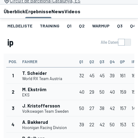
Circuit de Barcelona-Catalunya, ES
Überblick
Ergebnisse
News
Videos
MELDELISTE
TRAINING
Q1
Q2
WARMUP
Q3
Q4
ip
Alle Daten
POS.
FAHRER
Q1
Q2
Q3
Q4
QP
IP
T. Scheider
1
32
45
45
39
161
16
World RX Team Austria
M. Ekström
2
40
29
50
40
159
15
EKS
J. Kristoffersson
3
50
27
38
42
157
14
Volkswagen Team Sweden
A. Bakkerud
4
39
22
42
50
153
13
Hoonigan Racing Division