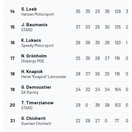
S. Loeb
14
35
35
23
36
129
3
Hansen Motorsport
J. Baumanis
15
37
33
25
30
125
2
STARD
K. Lukacs
16
26
38
30
26
120
1
Speedy Motorsport
N. Grönholm
17
25
36
28
27
116
0
Olsbergs MSE
H. Knapick
18
28
37
26
25
116
0
Herve "Knapick" Lemonnier
G. Demoustier
19
24
32
24
24
104
0
DA Racing
T. Timerzianow
20
29
0
36
38
103
0
STARD
G. Chicherit
21
22
28
27
0
77
0
Guerlain Chicherit