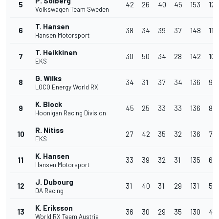
P. Solberg
5
42
26
40
45
153
12
Volkswagen Team Sweden
T. Hansen
6
38
34
39
37
148
11
Hansen Motorsport
T. Heikkinen
7
30
50
34
28
142
10
EKS
G. Wilks
8
34
31
37
34
136
9
LOCO Energy World RX
K. Block
9
45
25
33
33
136
8
Hoonigan Racing Division
R. Nitiss
10
27
42
35
32
136
7
EKS
K. Hansen
11
33
39
32
31
135
6
Hansen Motorsport
J. Dubourg
12
31
40
31
29
131
5
DA Racing
K. Eriksson
13
36
30
29
35
130
4
World RX Team Austria