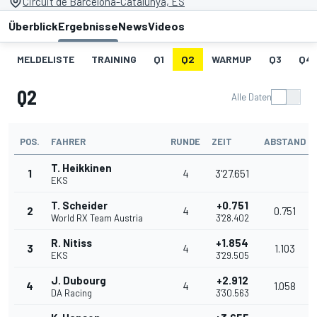
Circuit de Barcelona-Catalunya, ES
Überblick
Ergebnisse
News
Videos
MELDELISTE
TRAINING
Q1
Q2
WARMUP
Q3
Q4
Q2
Alle Daten
POS.
FAHRER
RUNDE
ZEIT
ABSTAND
T. Heikkinen
1
4
3'27.651
EKS
T. Scheider
+0.751
2
4
0.751
World RX Team Austria
3'28.402
R. Nitiss
+1.854
3
4
1.103
EKS
3'29.505
J. Dubourg
+2.912
4
4
1.058
DA Racing
3'30.563