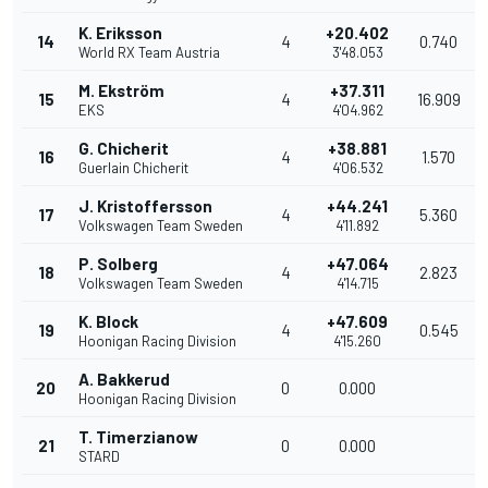
K. Eriksson
+20.402
14
4
0.740
World RX Team Austria
3'48.053
M. Ekström
+37.311
15
4
16.909
EKS
4'04.962
G. Chicherit
+38.881
16
4
1.570
Guerlain Chicherit
4'06.532
J. Kristoffersson
+44.241
17
4
5.360
Volkswagen Team Sweden
4'11.892
P. Solberg
+47.064
18
4
2.823
Volkswagen Team Sweden
4'14.715
K. Block
+47.609
19
4
0.545
Hoonigan Racing Division
4'15.260
A. Bakkerud
20
0
0.000
Hoonigan Racing Division
T. Timerzianow
21
0
0.000
STARD