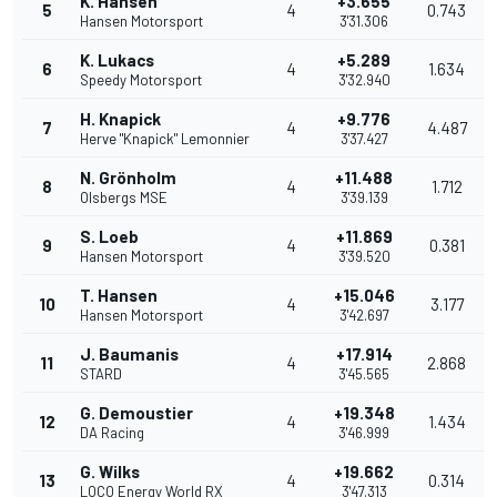
K. Hansen
+3.655
5
4
0.743
Hansen Motorsport
3'31.306
K. Lukacs
+5.289
6
4
1.634
Speedy Motorsport
3'32.940
H. Knapick
+9.776
7
4
4.487
Herve "Knapick" Lemonnier
3'37.427
N. Grönholm
+11.488
8
4
1.712
Olsbergs MSE
3'39.139
S. Loeb
+11.869
9
4
0.381
Hansen Motorsport
3'39.520
T. Hansen
+15.046
10
4
3.177
Hansen Motorsport
3'42.697
J. Baumanis
+17.914
11
4
2.868
STARD
3'45.565
G. Demoustier
+19.348
12
4
1.434
DA Racing
3'46.999
G. Wilks
+19.662
13
4
0.314
LOCO Energy World RX
3'47.313