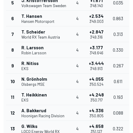
J. Kristoffersson
+1.671
5
4
0.035
Volkswagen Team Sweden
3'48.140
T. Hansen
+2.534
6
4
0.863
Hansen Motorsport
3'49.003
T. Scheider
+2.847
7
4
0.313
World RX Team Austria
3'49.316
R. Larsson
+3.177
8
4
0.330
Robin Larsson
3'49.646
R. Nitiss
+3.444
9
4
0.267
EKS
3'49.913
N. Grönholm
+4.055
10
4
0.611
Olsbergs MSE
3'50.524
T. Heikkinen
+4.248
11
4
0.193
EKS
3'50.717
A. Bakkerud
+4.336
12
4
0.088
Hoonigan Racing Division
3'50.805
G. Wilks
+4.658
13
4
0.322
LOCO Energy World RX
3'51.127