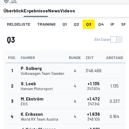
, DE
Überblick
Ergebnisse
News
Videos
MELDELISTE
TRAINING
Q1
Q2
Q3
Q4
IP
SF1
Q3
Alle Daten
POS.
FAHRER
RUNDE
ZEIT
ABSTAND
P. Solberg
1
4
3'46.469
Volkswagen Team Sweden
S. Loeb
+1.135
2
4
1.135
Hansen Motorsport
3'47.604
M. Ekström
+1.472
3
4
0.337
EKS
3'47.941
K. Eriksson
+1.636
4
4
0.164
World RX Team Austria
3'48.105