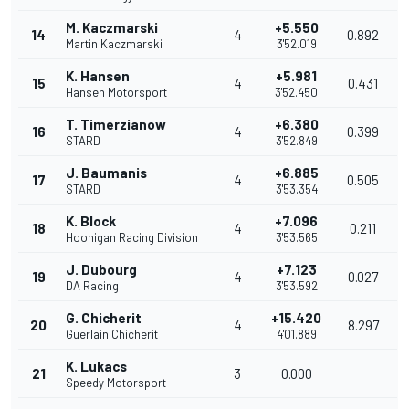
M. Kaczmarski
+5.550
14
4
0.892
Martin Kaczmarski
3'52.019
K. Hansen
+5.981
15
4
0.431
Hansen Motorsport
3'52.450
T. Timerzianow
+6.380
16
4
0.399
STARD
3'52.849
J. Baumanis
+6.885
17
4
0.505
STARD
3'53.354
K. Block
+7.096
18
4
0.211
Hoonigan Racing Division
3'53.565
J. Dubourg
+7.123
19
4
0.027
DA Racing
3'53.592
G. Chicherit
+15.420
20
4
8.297
Guerlain Chicherit
4'01.889
K. Lukacs
21
3
0.000
Speedy Motorsport