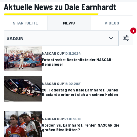
Aktuelle News zu Dale Earnhardt
STARTSEITE
NEWS
VIDEOS
1
SAISON
NASCAR CUP
10.11.2024
Fotostrecke: Bestenliste der NASCAR-
Rennsieger
NASCAR CUP
18.02.2021
20. Todestag von Dale Earnhardt: Daniel
Ricciardo erinnert sich an seinen Helden
NASCAR CUP
27.01.2019
Gordon vs. Earnhardt: Fehlen NASCAR die
großen Rivalitäten?