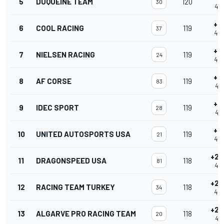
5
DUQUEINE TEAM
120
30
4:0
+1
6
COOL RACING
119
37
4:0
+1
7
NIELSEN RACING
119
24
4:0
+1
8
AF CORSE
119
83
4:0
+1
9
IDEC SPORT
119
28
4:0
+1
10
UNITED AUTOSPORTS USA
119
21
4:0
+2 
11
DRAGONSPEED USA
118
81
4:0
+2 
12
RACING TEAM TURKEY
118
34
4:0
+2 
13
ALGARVE PRO RACING TEAM
118
20
4:0