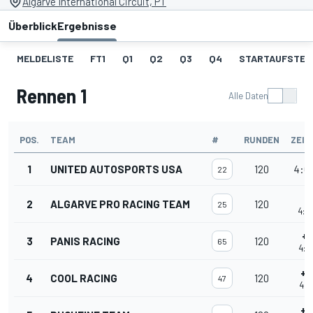
Algarve International Circuit, PT
Überblick
Ergebnisse
MELDELISTE
FT1
Q1
Q2
Q3
Q4
STARTAUFSTEL
Rennen 1
Alle Daten
POS.
TEAM
#
RUNDEN
ZEIT
1
UNITED AUTOSPORTS USA
120
4:00
22
+
2
ALGARVE PRO RACING TEAM
120
25
4:0
+2
3
PANIS RACING
120
65
4:0
+4
4
COOL RACING
120
47
4:0
+4