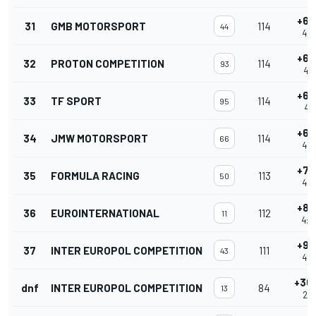
+6 
31
GMB MOTORSPORT
114
44
4:0
+6 
32
PROTON COMPETITION
114
93
4:0
+6 
33
TF SPORT
114
95
4:0
+6 
34
JMW MOTORSPORT
114
66
4:0
+7 
35
FORMULA RACING
113
50
4:0
+8 
36
EUROINTERNATIONAL
112
11
4:0
+9 
37
INTER EUROPOL COMPETITION
111
43
4:0
+36
dnf
INTER EUROPOL COMPETITION
84
13
2:5