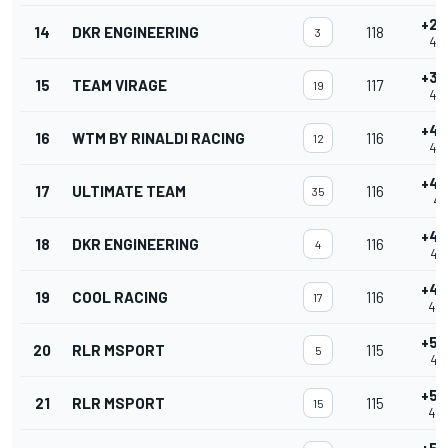
+2 
14
DKR ENGINEERING
118
3
4:0
+3 
15
TEAM VIRAGE
117
19
4:0
+4 
16
WTM BY RINALDI RACING
116
12
4:0
+4 
17
ULTIMATE TEAM
116
35
4:0
+4 
18
DKR ENGINEERING
116
4
4:0
+4 
19
COOL RACING
116
17
4:0
+5 
20
RLR MSPORT
115
5
4:0
+5 
21
RLR MSPORT
115
15
4:0