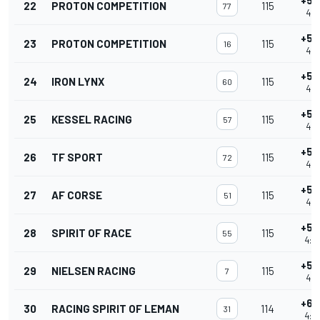
+5 
22
PROTON COMPETITION
115
77
4:0
+5 
23
PROTON COMPETITION
115
16
4:0
+5 
24
IRON LYNX
115
60
4:0
+5 
25
KESSEL RACING
115
57
4:0
+5 
26
TF SPORT
115
72
4:0
+5 
27
AF CORSE
115
51
4:0
+5 
28
SPIRIT OF RACE
115
55
4:0
+5 
29
NIELSEN RACING
115
7
4:0
+6 
30
RACING SPIRIT OF LEMAN
114
31
4:0