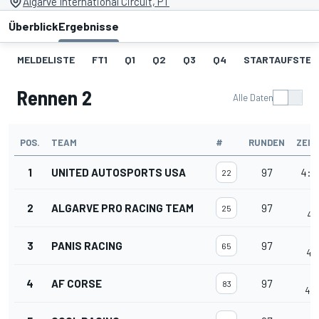
Algarve International Circuit, PT
Überblick
Ergebnisse
MELDELISTE
FT1
Q1
Q2
Q3
Q4
STARTAUFSTEL
Rennen 2
Alle Daten
POS.
TEAM
#
RUNDEN
ZEIT
1
UNITED AUTOSPORTS USA
97
4:0
22
+
2
ALGARVE PRO RACING TEAM
97
25
4:0
+
3
PANIS RACING
97
65
4:0
+
4
AF CORSE
97
83
4:0
+