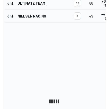
+31
dnf
ULTIMATE TEAM
66
35
3:0
+48
dnf
NIELSEN RACING
49
7
2:3