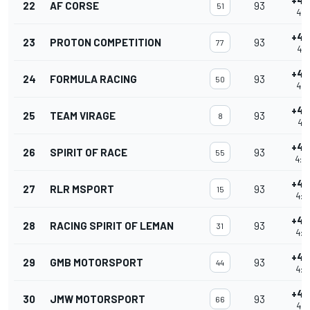
+4 
22
AF CORSE
93
51
4:0
+4 
23
PROTON COMPETITION
93
77
4:0
+4 
24
FORMULA RACING
93
50
4:0
+4 
25
TEAM VIRAGE
93
8
4:0
+4 
26
SPIRIT OF RACE
93
55
4:0
+4 
27
RLR MSPORT
93
15
4:0
+4 
28
RACING SPIRIT OF LEMAN
93
31
4:0
+4 
29
GMB MOTORSPORT
93
44
4:0
+4 
30
JMW MOTORSPORT
93
66
4:0