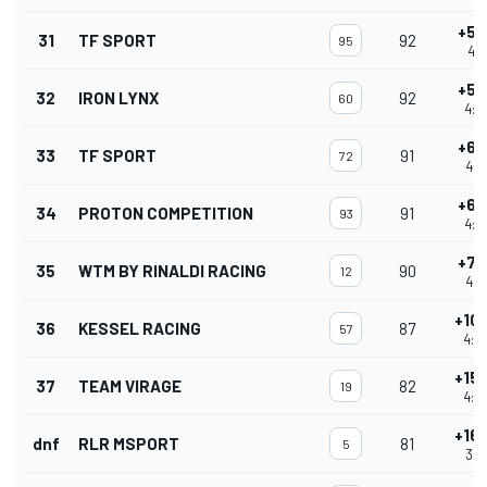
+5 
31
TF SPORT
92
95
4:0
+5 
32
IRON LYNX
92
60
4:0
+6 
33
TF SPORT
91
72
4:0
+6 
34
PROTON COMPETITION
91
93
4:0
+7 
35
WTM BY RINALDI RACING
90
12
4:0
+10
36
KESSEL RACING
87
57
4:0
+15
37
TEAM VIRAGE
82
19
4:0
+16
dnf
RLR MSPORT
81
5
3:3