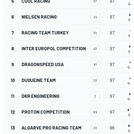
5
COOL RACING
97
37
4:0
+2
6
NIELSEN RACING
97
24
4:0
+2
7
RACING TEAM TURKEY
97
34
4:0
+3
8
INTER EUROPOL COMPETITION
97
43
4:0
+3
9
DRAGONSPEED USA
97
81
4:0
+3
10
DUQUEINE TEAM
97
30
4:0
+3
11
DKR ENGINEERING
97
3
4:0
+1'
12
PROTON COMPETITION
97
99
4:0
+1
13
ALGARVE PRO RACING TEAM
96
20
4:0