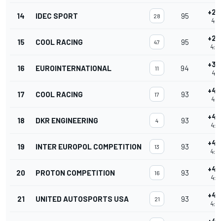
+2 
14
IDEC SPORT
95
28
4:0
+2 
15
COOL RACING
95
47
4:0
+3 
16
EUROINTERNATIONAL
94
11
4:0
+4 
17
COOL RACING
93
17
4:0
+4 
18
DKR ENGINEERING
93
4
4:0
+4 
19
INTER EUROPOL COMPETITION
93
13
4:0
+4 
20
PROTON COMPETITION
93
16
4:0
+4 
21
UNITED AUTOSPORTS USA
93
21
4:0