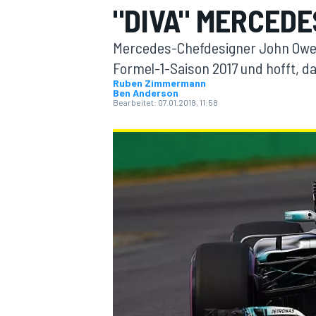
"DIVA" MERCED
Mercedes-Chefdesigner John Owen 
Formel-1-Saison 2017 und hofft, 
Ruben Zimmermann
Ben Anderson
Bearbeitet:
07.01.2018, 11:58
MOTOGP