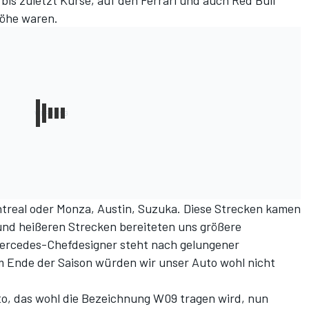
bis zuletzt Kurse, auf den Ferrari und auch Red Bull
höhe waren.
ntreal oder Monza, Austin, Suzuka. Diese Strecken kamen
und heißeren Strecken bereiteten uns größere
Mercedes-Chefdesigner steht nach gelungener
m Ende der Saison würden wir unser Auto wohl nicht
o, das wohl die Bezeichnung W09 tragen wird, nun