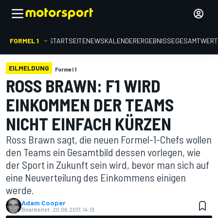
FORMEL 1
STARTSEITE
NEWS
KALENDER
ERGEBNISSE
GESAMTWER
EILMELDUNG
Formel 1
ROSS BRAWN: F1 WIRD
EINKOMMEN DER TEAMS
NICHT EINFACH KÜRZEN
Ross Brawn sagt, die neuen Formel-1-Chefs wollen
den Teams ein Gesamtbild dessen vorlegen, wie
der Sport in Zukunft sein wird, bevor man sich auf
eine Neuverteilung des Einkommens einigen
werde.
Adam Cooper
Bearbeitet:
20.06.2017, 14:13