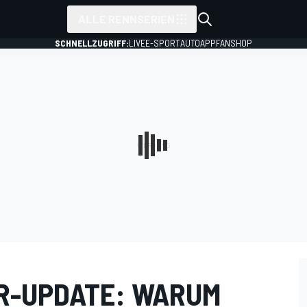
ALLE RENNSERIEN
SCHNELLZUGRIFF:
LIVE
E-SPORT
AUTO
APP
FANSHOP
R-UPDATE: WARUM