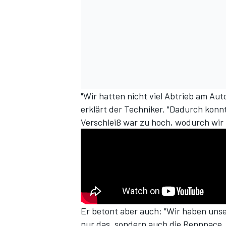
"Wir hatten nicht viel Abtrieb am Au
erklärt der Techniker. "Dadurch konn
SPORTWAGEN
Verschleiß war zu hoch, wodurch wir
Er betont aber auch: "Wir haben uns
nur das, sondern auch die Rennpace, 