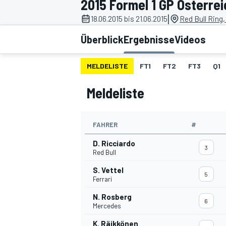
2015 Formel 1 GP Österrei
|
18.06.2015 bis 21.06.2015
Red Bull Ring,
Überblick
Ergebnisse
Videos
MELDELISTE
FT1
FT2
FT3
Q1
Meldeliste
MOTOGP
FAHRER
#
D. Ricciardo
3
Red Bull
S. Vettel
5
Ferrari
N. Rosberg
6
Mercedes
K. Räikkönen