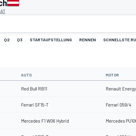
ch
 AT
Q2
Q3
STARTAUFSTELLUNG
RENNEN
SCHNELLSTE R
AUTO
MOTOR
Red Bull RB11
Renault Energy
Ferrari SF15-T
Ferrari 059/4
Mercedes F1 W06 Hybrid
Mercedes PU10