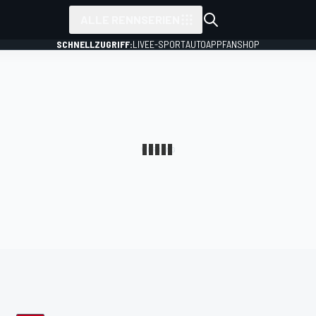
ALLE RENNSERIEN
SCHNELLZUGRIFF:
LIVE
E-SPORT
AUTO
APP
FANSHOP