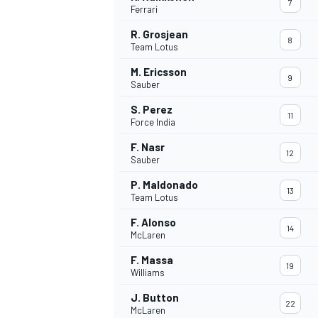
7
Ferrari
R. Grosjean
8
Team Lotus
M. Ericsson
9
Sauber
DTM
S. Perez
11
Force India
F. Nasr
12
Sauber
P. Maldonado
13
Team Lotus
F. Alonso
14
McLaren
F. Massa
19
Williams
J. Button
22
McLaren