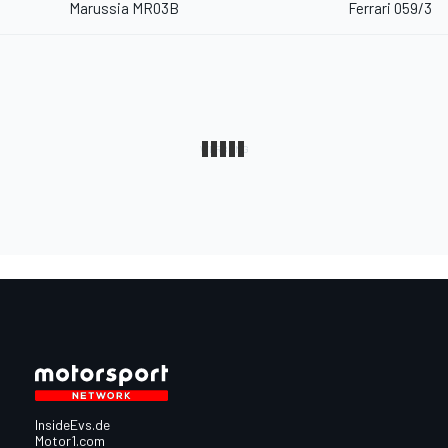
Marussia MR03B
Ferrari 059/3
InsideEvs.de
Motor1.com