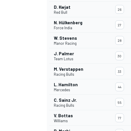
D. Kwjat
26
Red Bull
N. Hülkenberg
27
Force India
W. Stevens
28
Manor Racing
J. Palmer
30
Team Lotus
M. Verstappen
33
Racing Bulls
L. Hamilton
44
Mercedes
C. Sainz Jr.
55
Racing Bulls
V. Bottas
77
Williams