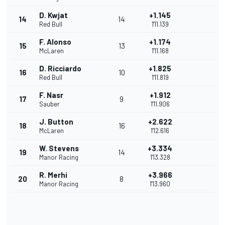
D. Kwjat
+1.145
14
14
Red Bull
1'11.139
F. Alonso
+1.174
15
13
McLaren
1'11.168
D. Ricciardo
+1.825
16
10
Red Bull
1'11.819
F. Nasr
+1.912
17
9
Sauber
1'11.906
J. Button
+2.622
18
16
McLaren
1'12.616
W. Stevens
+3.334
19
14
Manor Racing
1'13.328
R. Merhi
+3.966
20
8
Manor Racing
1'13.960