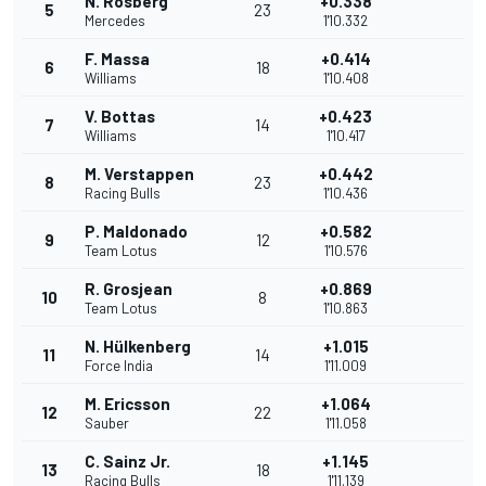
N. Rosberg
+0.338
5
23
Mercedes
1'10.332
F. Massa
+0.414
6
18
Williams
1'10.408
V. Bottas
+0.423
7
14
Williams
1'10.417
M. Verstappen
+0.442
8
23
Racing Bulls
1'10.436
P. Maldonado
+0.582
9
12
Team Lotus
1'10.576
R. Grosjean
+0.869
10
8
Team Lotus
1'10.863
N. Hülkenberg
+1.015
11
14
Force India
1'11.009
M. Ericsson
+1.064
12
22
Sauber
1'11.058
C. Sainz Jr.
+1.145
13
18
Racing Bulls
1'11.139