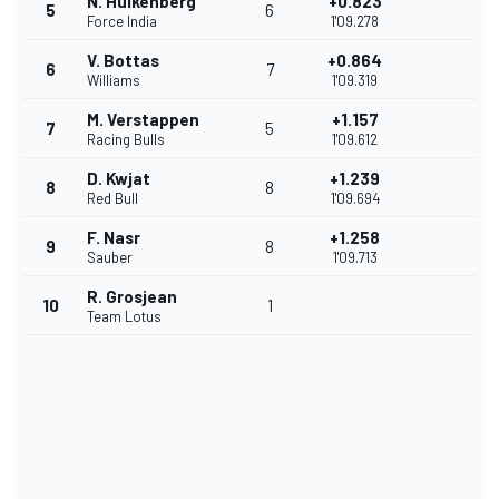
N. Hülkenberg
+0.823
5
6
Force India
1'09.278
V. Bottas
+0.864
6
7
Williams
1'09.319
M. Verstappen
+1.157
7
5
Racing Bulls
1'09.612
D. Kwjat
+1.239
8
8
Red Bull
1'09.694
F. Nasr
+1.258
9
8
Sauber
1'09.713
R. Grosjean
10
1
Team Lotus