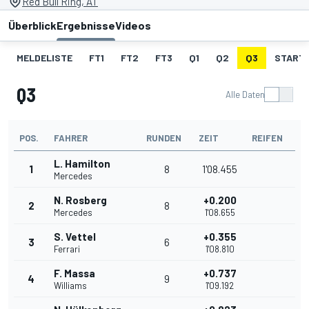
Red Bull Ring, AT
Überblick
Ergebnisse
Videos
MELDELISTE
FT1
FT2
FT3
Q1
Q2
Q3
START
Q3
Alle Daten
POS.
FAHRER
RUNDEN
ZEIT
REIFEN
L. Hamilton
1
8
1'08.455
Mercedes
N. Rosberg
+0.200
2
8
Mercedes
1'08.655
S. Vettel
+0.355
3
6
Ferrari
1'08.810
F. Massa
+0.737
4
9
Williams
1'09.192