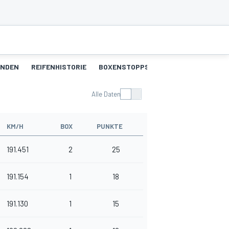
UNDEN
REIFENHISTORIE
BOXENSTOPPS
Alle Daten
KM/H
BOX
PUNKTE
191.451
2
25
191.154
1
18
191.130
1
15