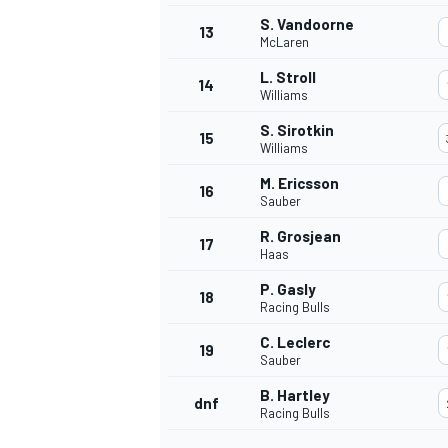
S. Vandoorne
13
McLaren
L. Stroll
14
Williams
S. Sirotkin
15
Williams
M. Ericsson
16
Sauber
R. Grosjean
17
Haas
P. Gasly
18
Racing Bulls
C. Leclerc
19
Sauber
B. Hartley
dnf
Racing Bulls