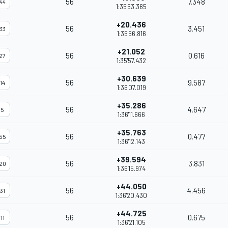
56
7.348
44
1:35'53.365
+20.436
56
3.451
33
1:35'56.816
+21.052
56
0.616
27
1:35'57.432
+30.639
56
9.587
14
1:36'07.019
+35.286
56
4.647
5
1:36'11.666
+35.763
56
0.477
55
1:36'12.143
+39.594
56
3.831
20
1:36'15.974
+44.050
56
4.456
31
1:36'20.430
+44.725
56
0.675
11
1:36'21.105