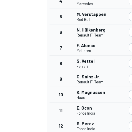
4
Mercedes
M. Verstappen
5
Red Bull
N. Hülkenberg
6
Renault F1 Team
DTM
F. Alonso
7
McLaren
S. Vettel
8
Ferrari
C. Sainz Jr.
9
Renault F1 Team
K. Magnussen
10
Haas
E. Ocon
11
Force India
S. Perez
12
Force India