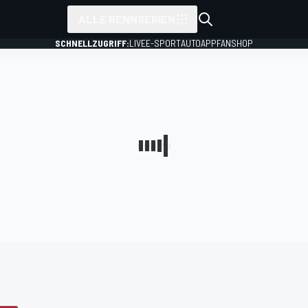
ALLE RENNSERIEN
SCHNELLZUGRIFF:
LIVE
E-SPORT
AUTO
APP
FANSHOP