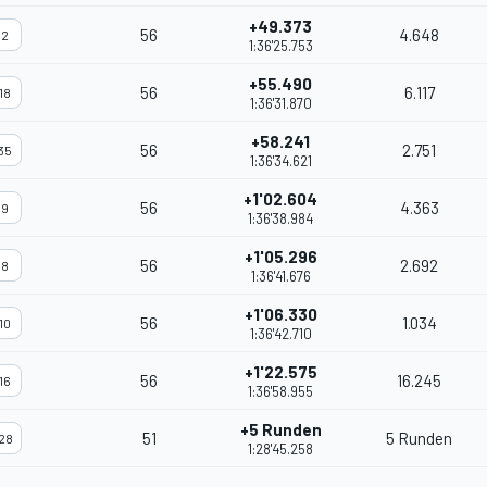
+49.373
56
4.648
2
1:36'25.753
+55.490
56
6.117
18
1:36'31.870
+58.241
56
2.751
35
1:36'34.621
+1'02.604
56
4.363
9
1:36'38.984
+1'05.296
56
2.692
8
1:36'41.676
+1'06.330
56
1.034
10
1:36'42.710
+1'22.575
56
16.245
16
1:36'58.955
+5 Runden
51
5 Runden
28
1:28'45.258