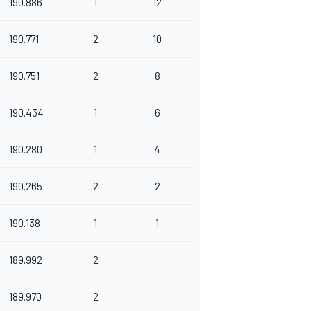
190.886
1
12
190.771
2
10
190.751
2
8
190.434
1
6
190.280
1
4
190.265
2
2
190.138
1
1
189.992
2
189.970
2