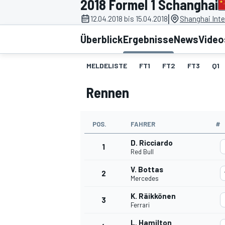
2018 Formel 1 Schanghai
|
12.04.2018 bis 15.04.2018
Shanghai Inte
Überblick
Ergebnisse
News
Video
MELDELISTE
FT1
FT2
FT3
Q1
Rennen
MOTOGP
POS.
FAHRER
#
D. Ricciardo
1
Red Bull
V. Bottas
2
Mercedes
K. Räikkönen
3
Ferrari
L. Hamilton