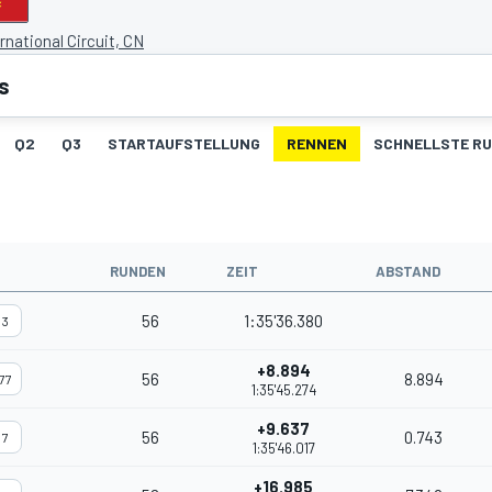
rnational Circuit, CN
s
Q2
Q3
STARTAUFSTELLUNG
RENNEN
SCHNELLSTE R
RUNDEN
ZEIT
ABSTAND
56
1:35'36.380
3
+8.894
56
8.894
77
1:35'45.274
+9.637
56
0.743
7
1:35'46.017
+16.985