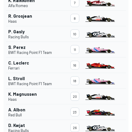
K. Räikkönen
7
Alfa Romeo
R. Grosjean
8
Haas
P. Gasly
10
Racing Bulls
S. Perez
11
BWT Racing Point F1 Team
C. Leclerc
16
Ferrari
L. Stroll
18
BWT Racing Point F1 Team
K. Magnussen
20
Haas
A. Albon
23
Red Bull
D. Kwjat
26
Racing Bulls