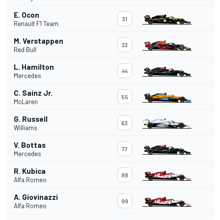
E. Ocon
31
Renault F1 Team
M. Verstappen
33
Red Bull
L. Hamilton
44
Mercedes
C. Sainz Jr.
55
McLaren
G. Russell
63
Williams
V. Bottas
77
Mercedes
R. Kubica
88
Alfa Romeo
A. Giovinazzi
99
Alfa Romeo