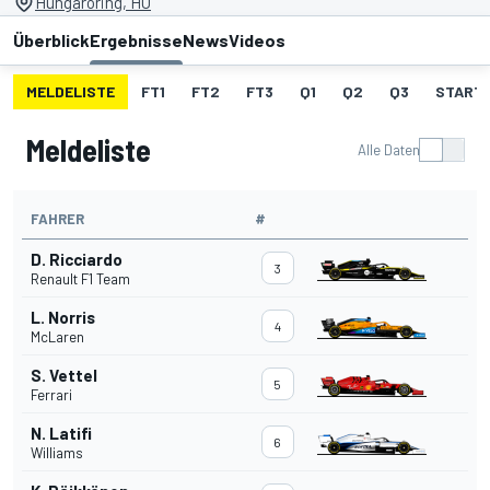
Hungaroring, HU
Überblick
Ergebnisse
News
Videos
MELDELISTE
FT1
FT2
FT3
Q1
Q2
Q3
START
Meldeliste
Alle Daten
FAHRER
#
D. Ricciardo
3
Renault F1 Team
L. Norris
4
McLaren
S. Vettel
5
Ferrari
N. Latifi
6
Williams