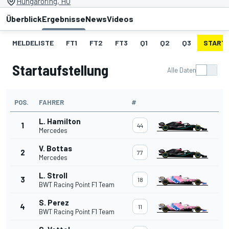
Hungaroring, HU
Überblick
Ergebnisse
News
Videos
MELDELISTE
FT1
FT2
FT3
Q1
Q2
Q3
START
Startaufstellung
Alle Daten
POS.
FAHRER
#
L. Hamilton
1
44
Mercedes
V. Bottas
2
77
Mercedes
L. Stroll
3
18
BWT Racing Point F1 Team
S. Perez
4
11
BWT Racing Point F1 Team