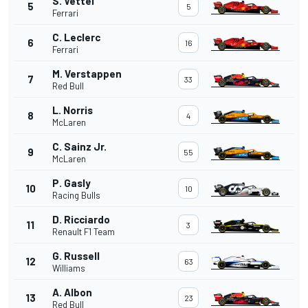
S. Vettel
5
5
Ferrari
C. Leclerc
6
16
Ferrari
M. Verstappen
7
33
Red Bull
L. Norris
8
4
McLaren
C. Sainz Jr.
9
55
McLaren
P. Gasly
10
10
Racing Bulls
D. Ricciardo
11
3
Renault F1 Team
G. Russell
12
63
Williams
A. Albon
13
23
Red Bull