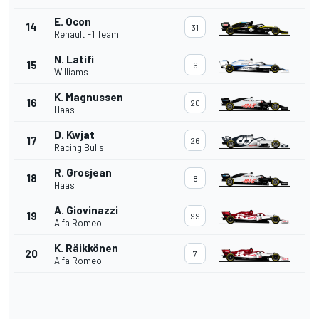
E. Ocon
14
31
Renault F1 Team
N. Latifi
15
6
Williams
K. Magnussen
16
20
Haas
D. Kwjat
17
26
Racing Bulls
R. Grosjean
18
8
Haas
A. Giovinazzi
19
99
Alfa Romeo
K. Räikkönen
20
7
Alfa Romeo