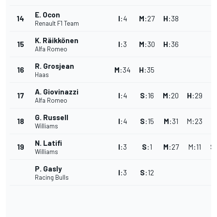
E. Ocon
14
I
:
4
M
:
27
H
:
38
Renault F1 Team
K. Räikkönen
15
I
:
3
M
:
30
H
:
36
Alfa Romeo
R. Grosjean
16
M
:
34
H
:
35
Haas
A. Giovinazzi
17
I
:
4
S
:
16
M
:
20
H
:
29
Alfa Romeo
G. Russell
18
I
:
4
S
:
15
M
:
31
M
:
23
Williams
N. Latifi
19
I
:
3
S
:
1
M
:
27
M
:
11
S
Williams
P. Gasly
I
:
3
S
:
12
Racing Bulls