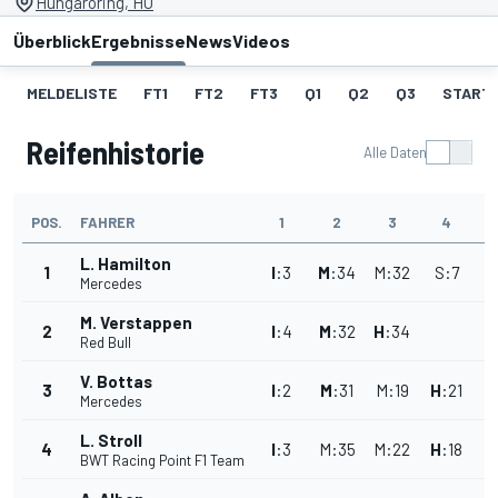
Hungaroring, HU
Überblick
Ergebnisse
News
Videos
MELDELISTE
FT1
FT2
FT3
Q1
Q2
Q3
START
Reifenhistorie
Alle Daten
POS.
FAHRER
1
2
3
4
L. Hamilton
1
I
:
3
M
:
34
M
:
32
S
:
7
Mercedes
M. Verstappen
2
I
:
4
M
:
32
H
:
34
Red Bull
V. Bottas
3
I
:
2
M
:
31
M
:
19
H
:
21
Mercedes
L. Stroll
4
I
:
3
M
:
35
M
:
22
H
:
18
BWT Racing Point F1 Team