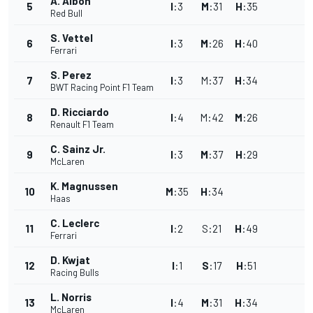
A. Albon
5
I
:
3
M
:
31
H
:
35
Red Bull
S. Vettel
6
I
:
3
M
:
26
H
:
40
Ferrari
S. Perez
7
I
:
3
M
:
37
H
:
34
BWT Racing Point F1 Team
D. Ricciardo
8
I
:
4
M
:
42
M
:
26
Renault F1 Team
C. Sainz Jr.
9
I
:
3
M
:
37
H
:
29
McLaren
K. Magnussen
10
M
:
35
H
:
34
Haas
C. Leclerc
11
I
:
2
S
:
21
H
:
49
Ferrari
D. Kwjat
12
I
:
1
S
:
17
H
:
51
Racing Bulls
L. Norris
13
I
:
4
M
:
31
H
:
34
McLaren