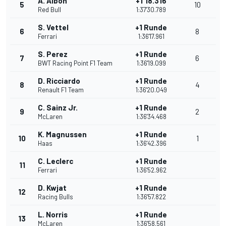
A. Albon
+1'18.316
5
10
Red Bull
1:37'30.789
S. Vettel
+1 Runde
6
8
Ferrari
1:36'17.961
S. Perez
+1 Runde
7
6
BWT Racing Point F1 Team
1:36'19.099
D. Ricciardo
+1 Runde
8
4
Renault F1 Team
1:36'20.049
C. Sainz Jr.
+1 Runde
9
2
McLaren
1:36'34.468
K. Magnussen
+1 Runde
10
1
Haas
1:36'42.396
C. Leclerc
+1 Runde
11
Ferrari
1:36'52.962
D. Kwjat
+1 Runde
12
Racing Bulls
1:36'57.822
L. Norris
+1 Runde
13
McLaren
1:36'58.561