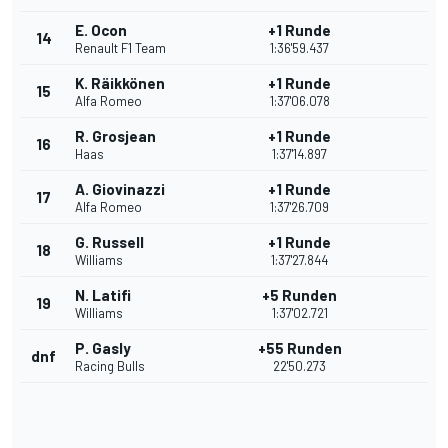
E. Ocon
+1 Runde
14
Renault F1 Team
1:36'59.437
K. Räikkönen
+1 Runde
15
Alfa Romeo
1:37'06.078
R. Grosjean
+1 Runde
16
Haas
1:37'14.897
A. Giovinazzi
+1 Runde
17
Alfa Romeo
1:37'26.709
G. Russell
+1 Runde
18
Williams
1:37'27.844
N. Latifi
+5 Runden
19
Williams
1:37'02.721
P. Gasly
+55 Runden
dnf
Racing Bulls
22'50.273