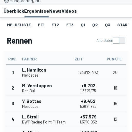
Hungaroring, HU
Überblick
Ergebnisse
News
Videos
MELDELISTE
FT1
FT2
FT3
Q1
Q2
Q3
START
Rennen
Alle Daten
POS.
FAHRER
ZEIT
PUNKTE
L. Hamilton
1
1:36'12.473
26
Mercedes
M. Verstappen
+8.702
2
18
Red Bull
1:36'21.175
V. Bottas
+9.452
3
15
Mercedes
1:36'21.925
L. Stroll
+57.579
4
12
BWT Racing Point F1 Team
1:37'10.052