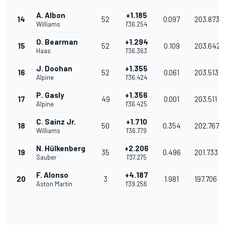
A. Albon
+1.185
14
52
0.097
203.873
Williams
1'36.254
O. Bearman
+1.294
15
52
0.109
203.642
Haas
1'36.363
J. Doohan
+1.355
16
52
0.061
203.513
Alpine
1'36.424
P. Gasly
+1.356
17
49
0.001
203.511
Alpine
1'36.425
C. Sainz Jr.
+1.710
18
50
0.354
202.767
Williams
1'36.779
N. Hülkenberg
+2.206
19
35
0.496
201.733
Sauber
1'37.275
F. Alonso
+4.187
20
3
1.981
197.706
Aston Martin
1'39.256