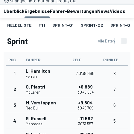
Shanghai International Circuit, CN
Überblick
Ergebnisse
Fahrer-Bewertungen
News
Videos
MELDELISTE
FT1
SPRINT-Q1
SPRINT-Q2
SPRINT-Q3
Sprint
Alle Daten
POS.
FAHRER
ZEIT
PUNKTE
L. Hamilton
1
30'39.965
8
Ferrari
O. Piastri
+6.889
2
7
McLaren
30'46.854
M. Verstappen
+9.804
3
6
Red Bull
30'49.769
G. Russell
+11.592
4
5
Mercedes
30'51.557