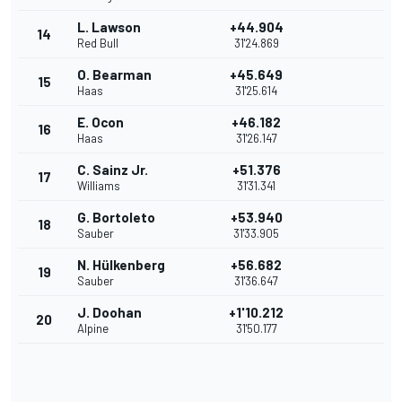
L. Lawson
+44.904
14
Red Bull
31'24.869
O. Bearman
+45.649
15
Haas
31'25.614
E. Ocon
+46.182
16
Haas
31'26.147
C. Sainz Jr.
+51.376
17
Williams
31'31.341
G. Bortoleto
+53.940
18
Sauber
31'33.905
N. Hülkenberg
+56.682
19
Sauber
31'36.647
J. Doohan
+1'10.212
20
Alpine
31'50.177