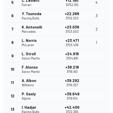
C. Leclerc
+12.190
5
4
Ferrari
30'52.155
Y. Tsunoda
+22.288
6
3
Racing Bulls
31'02.253
K. Antonelli
+23.038
7
2
Mercedes
31'03.003
L. Norris
+23.471
8
1
McLaren
31'03.436
L. Stroll
+24.916
9
Aston Martin
31'04.881
F. Alonso
+38.218
10
Aston Martin
31'18.183
A. Albon
+39.292
11
Williams
31'19.257
P. Gasly
+39.649
12
Alpine
31'19.614
I. Hadjar
+42.400
13
Racing Bulls
31'22.365