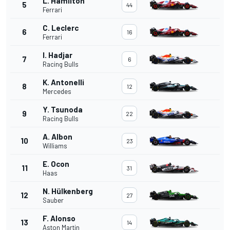
L. Hamilton
5
44
Ferrari
C. Leclerc
6
16
Ferrari
I. Hadjar
7
6
Racing Bulls
K. Antonelli
8
12
Mercedes
Y. Tsunoda
9
22
Racing Bulls
A. Albon
10
23
Williams
E. Ocon
11
31
Haas
N. Hülkenberg
12
27
Sauber
F. Alonso
13
14
Aston Martin