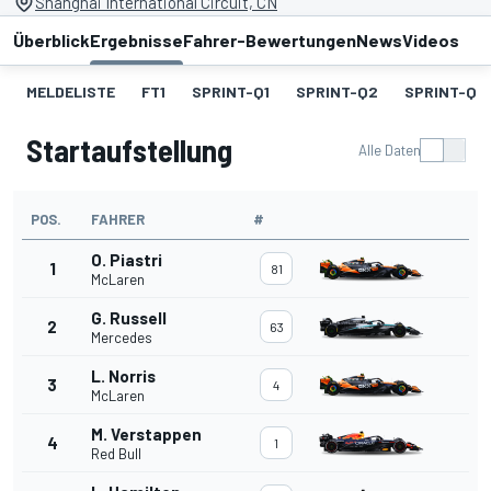
Shanghai International Circuit, CN
Überblick
Ergebnisse
Fahrer-Bewertungen
News
Videos
MELDELISTE
FT1
SPRINT-Q1
SPRINT-Q2
SPRINT-Q3
Startaufstellung
Alle Daten
POS.
FAHRER
#
O. Piastri
1
81
McLaren
G. Russell
2
63
Mercedes
L. Norris
3
4
McLaren
M. Verstappen
4
1
Red Bull