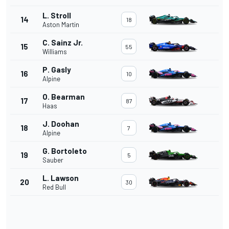
L. Stroll
14
18
Aston Martin
C. Sainz Jr.
15
55
Williams
P. Gasly
16
10
Alpine
O. Bearman
17
87
Haas
J. Doohan
18
7
Alpine
G. Bortoleto
19
5
Sauber
L. Lawson
20
30
Red Bull