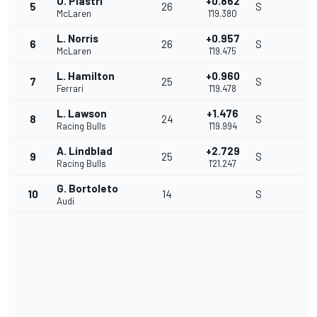
O. Piastri
+0.862
5
26
S
McLaren
1'19.380
L. Norris
+0.957
6
26
S
McLaren
1'19.475
L. Hamilton
+0.960
7
25
S
Ferrari
1'19.478
L. Lawson
+1.476
8
24
S
Racing Bulls
1'19.994
A. Lindblad
+2.729
9
25
S
Racing Bulls
1'21.247
G. Bortoleto
10
14
S
Audi