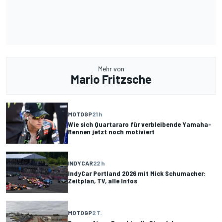
Mehr von
Mario Fritzsche
MOTOGP
21 h
Wie sich Quartararo für verbleibende Yamaha-
Rennen jetzt noch motiviert
INDYCAR
22 h
IndyCar Portland 2026 mit Mick Schumacher:
Zeitplan, TV, alle Infos
MOTOGP
2 T.