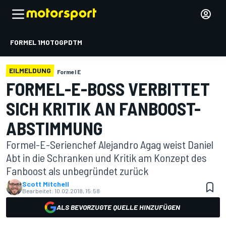
FORMEL 1
MOTOGP
DTM
EILMELDUNG
Formel E
FORMEL-E-BOSS VERBITTET
SICH KRITIK AN FANBOOST-
ABSTIMMUNG
Formel-E-Serienchef Alejandro Agag weist Daniel
Abt in die Schranken und Kritik am Konzept des
Fanboost als unbegründet zurück
Scott Mitchell
Bearbeitet:
10.02.2018, 15:58
ALS BEVORZUGTE QUELLE HINZUFÜGEN