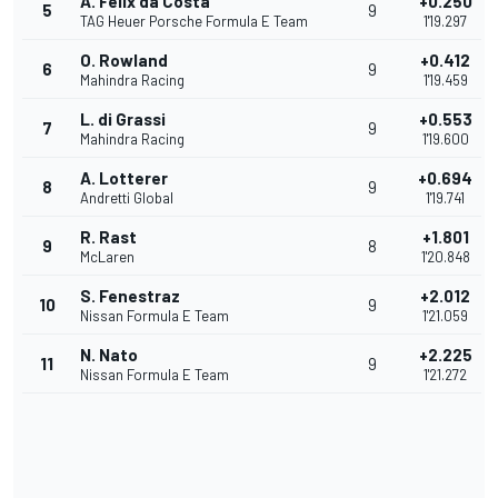
A. Felix da Costa
+0.250
5
9
TAG Heuer Porsche Formula E Team
1'19.297
O. Rowland
+0.412
6
9
Mahindra Racing
1'19.459
L. di Grassi
+0.553
7
9
Mahindra Racing
1'19.600
A. Lotterer
+0.694
8
9
Andretti Global
1'19.741
R. Rast
+1.801
9
8
McLaren
1'20.848
S. Fenestraz
+2.012
10
9
Nissan Formula E Team
1'21.059
N. Nato
+2.225
11
9
Nissan Formula E Team
1'21.272