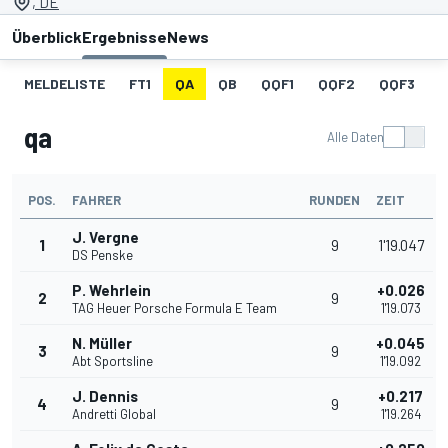
, DE
Überblick
Ergebnisse
News
MELDELISTE
FT1
QA
QB
QQF1
QQF2
QQF3
qa
Alle Daten
POS.
FAHRER
RUNDEN
ZEIT
J. Vergne
1
9
1'19.047
DS Penske
P. Wehrlein
+0.026
2
9
TAG Heuer Porsche Formula E Team
1'19.073
N. Müller
+0.045
3
9
Abt Sportsline
1'19.092
J. Dennis
+0.217
4
9
Andretti Global
1'19.264