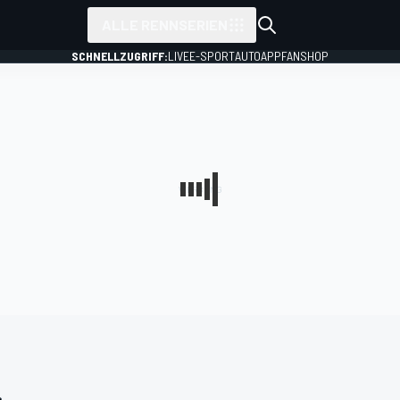
ALLE RENNSERIEN
SCHNELLZUGRIFF:
LIVE
E-SPORT
AUTO
APP
FANSHOP