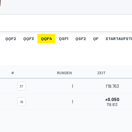
QQF2
QQF3
QQF4
QSF1
QSF2
QF
STARTAUFST
#
RUNDEN
ZEIT
1
1'18.763
37
+0.050
1
16
1'18.813