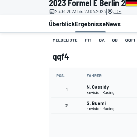
2023 Formel E Berlin 2
|
23.04.2023 bis 23.04.2023
, DE
Überblick
Ergebnisse
News
MELDELISTE
FT1
QA
QB
QQF1
qqf4
MOTOGP
POS.
FAHRER
N. Cassidy
1
Envision Racing
S. Buemi
2
Envision Racing