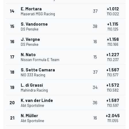
E. Mortara
+1.012
14
37
Maserati MSG Racing
1'10.022
S. Vandoorne
+1.115
15
38
DS Penske
1'10.125
J. Vergne
+1.156
16
16
DS Penske
1'10.166
N. Nato
+1.227
17
15
Nissan Formula E Team
1'10.237
S. Sette Camara
+1.567
18
37
NIO 333 Racing
1'10.577
L. di Grassi
+1.572
19
34
Mahindra Racing
1'10.582
K. van der Linde
+1.587
20
36
Abt Sportsline
1'10.597
N. Müller
+2.045
21
16
Abt Sportsline
1'11.055