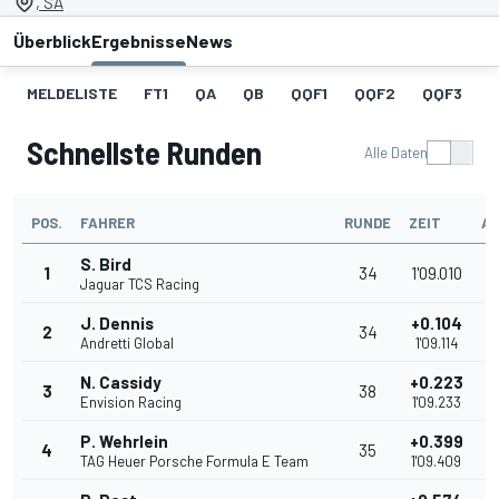
, SA
Überblick
Ergebnisse
News
MELDELISTE
FT1
QA
QB
QQF1
QQF2
QQF3
Schnellste Runden
Alle Daten
POS.
FAHRER
RUNDE
ZEIT
A
S. Bird
1
34
1'09.010
Jaguar TCS Racing
J. Dennis
+0.104
2
34
Andretti Global
1'09.114
N. Cassidy
+0.223
3
38
Envision Racing
1'09.233
P. Wehrlein
+0.399
4
35
TAG Heuer Porsche Formula E Team
1'09.409