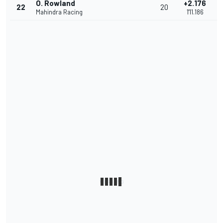
O. Rowland
+2.176
22
20
Mahindra Racing
1'11.186