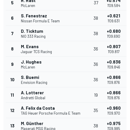
R. Rast
+0.574
5
37
McLaren
1'09.584
S. Fenestraz
+0.621
6
38
Nissan Formula E Team
1'09.631
D. Ticktum
+0.680
7
38
NIO 333 Racing
1'09.690
M. Evans
+0.807
8
36
Jaguar TCS Racing
1'09.817
J. Hughes
+0.836
9
36
McLaren
1'09.846
S. Buemi
+0.866
10
36
Envision Racing
1'09.876
A. Lotterer
+0.866
11
19
Andretti Global
1'09.876
A. Felix da Costa
+0.960
12
35
TAG Heuer Porsche Formula E Team
1'09.970
M. Günther
+0.975
13
38
Maserati MSG Racing
1'09.985