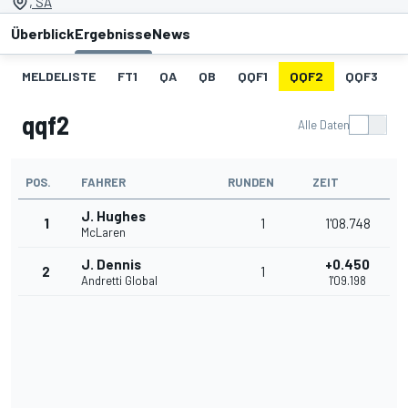
, SA
Überblick
Ergebnisse
News
MELDELISTE
FT1
QA
QB
QQF1
QQF2
QQF3
qqf2
Alle Daten
POS.
FAHRER
RUNDEN
ZEIT
J. Hughes
1
1
1'08.748
McLaren
J. Dennis
+0.450
2
1
Andretti Global
1'09.198