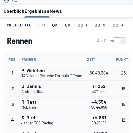
, SA
Überblick
Ergebnisse
News
MELDELISTE
FT1
QA
QB
QQF1
QQF2
QQF3
Rennen
Alle Daten
POS.
FAHRER
ZEIT
PUNKTE
P. Wehrlein
1
50'40.304
25
TAG Heuer Porsche Formula E Team
J. Dennis
+1.252
2
18
Andretti Global
50'41.556
R. Rast
+4.554
3
15
McLaren
50'44.858
S. Bird
+4.851
4
12
Jaguar TCS Racing
50'45.155