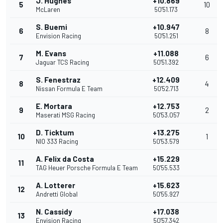
J. Hughes
+10.869
5
10
McLaren
50'51.173
S. Buemi
+10.947
6
8
Envision Racing
50'51.251
M. Evans
+11.088
7
6
Jaguar TCS Racing
50'51.392
S. Fenestraz
+12.409
8
4
Nissan Formula E Team
50'52.713
E. Mortara
+12.753
9
2
Maserati MSG Racing
50'53.057
D. Ticktum
+13.275
10
1
NIO 333 Racing
50'53.579
A. Felix da Costa
+15.229
11
TAG Heuer Porsche Formula E Team
50'55.533
A. Lotterer
+15.623
12
Andretti Global
50'55.927
N. Cassidy
+17.038
13
Envision Racing
50'57.342