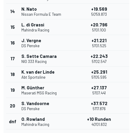
N. Nato
+19.569
14
Nissan Formula E Team
50'59.873
L. di Grassi
+20.796
15
Mahindra Racing
51'01.100
J. Vergne
+21.221
16
DS Penske
51'01.525
S. Sette Camara
+22.243
17
NIO 333 Racing
51'02.547
K. van der Linde
+25.291
18
Abt Sportsline
51'05.595
M. Günther
+27.137
19
Maserati MSG Racing
51'07.441
S. Vandoorne
+37.572
20
DS Penske
51'17.876
O. Rowland
+10 Runden
dnf
Mahindra Racing
40'01.832