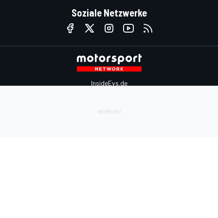
Soziale Netzwerke
InsideEvs.de
Motor1.com
Motorsportjobs.com
Autosport.com
Motorsportstats.com
Kontaktiere uns
Feedback
Werben auf Motorsport.com
Kontaktiere uns
sales@motorsport.com
Hans-Pinsel-Straße 9b
85540 Haar
Germany