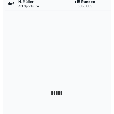
N. Müller
+15 Runden
dnf
Abt Sportsline
30'35.005