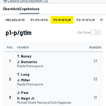
Laguna Seca Raceway, US
Überblick
Ergebnisse
MELDELISTE
P1-PC/GTD
P1-P/GTLM
P2-P/GTLM
P2
p1-p/gtlm
Alle Daten
POS.
FAHRER
RUNDEN
T. Nunez
1
27
J. Bomarito
Mazda Motorsports
T. Long
2
33
J. Miller
Mazda Motorsports
J. Pew
3
31
O. Negri Jr
Michael Shank Racing w/Curb-Agajanian