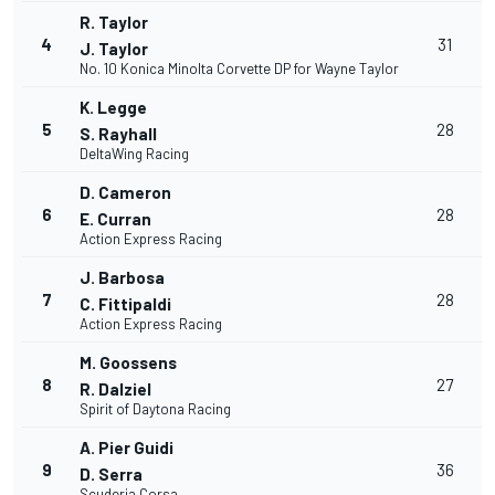
R. Taylor
4
31
J. Taylor
No. 10 Konica Minolta Corvette DP for Wayne Taylor
K. Legge
5
28
S. Rayhall
DeltaWing Racing
D. Cameron
6
28
E. Curran
Action Express Racing
J. Barbosa
7
28
C. Fittipaldi
Action Express Racing
M. Goossens
8
27
R. Dalziel
Spirit of Daytona Racing
A. Pier Guidi
9
36
D. Serra
Scuderia Corsa