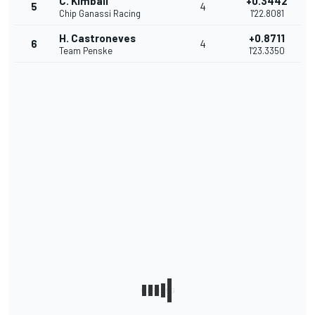
C. Kimball
+0.3442
5
4
Chip Ganassi Racing
1'22.8081
H. Castroneves
+0.8711
6
4
Team Penske
1'23.3350