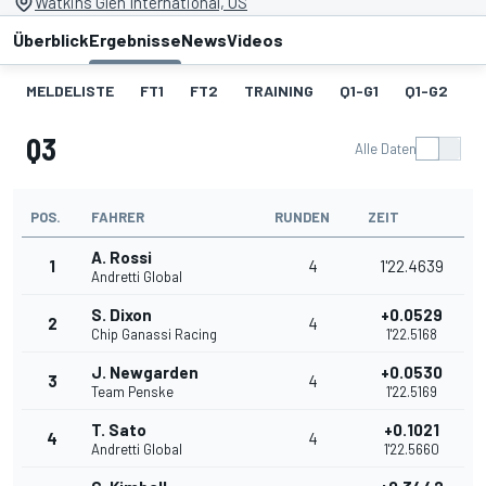
Watkins Glen International, US
Überblick
Ergebnisse
News
Videos
MELDELISTE
FT1
FT2
TRAINING
Q1-G1
Q1-G2
Q
Q3
Alle Daten
POS.
FAHRER
RUNDEN
ZEIT
A. Rossi
1
4
1'22.4639
Andretti Global
S. Dixon
+0.0529
2
4
Chip Ganassi Racing
1'22.5168
J. Newgarden
+0.0530
3
4
Team Penske
1'22.5169
T. Sato
+0.1021
4
4
Andretti Global
1'22.5660