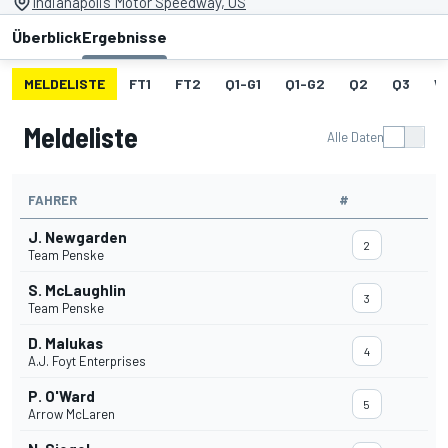
Indianapolis Motor Speedway, US
Überblick
Ergebnisse
MELDELISTE
FT1
FT2
Q1-G1
Q1-G2
Q2
Q3
W
Meldeliste
Alle Daten
FAHRER
#
J. Newgarden
2
Team Penske
S. McLaughlin
3
Team Penske
D. Malukas
4
A.J. Foyt Enterprises
P. O'Ward
5
Arrow McLaren