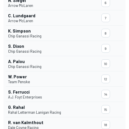
N. Siegel
6
Arrow McLaren
C. Lundgaard
7
Arrow McLaren
K. Simpson
8
Chip Ganassi Racing
S. Dixon
9
Chip Ganassi Racing
A. Palou
10
Chip Ganassi Racing
W. Power
12
Team Penske
S. Ferrucci
14
A.J. Foyt Enterprises
G. Rahal
15
Rahal Letterman Lanigan Racing
R. van Kalmthout
18
Dale Coyne Racing