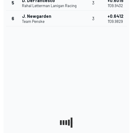
D. DeFrancesco
+0.6015
5
3
Rahal Letterman Lanigan Racing
1'09.9432
J. Newgarden
+0.6412
6
3
Team Penske
1'09.9829