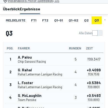
Indianapolis Motor Speedway, US
Überblick
Ergebnisse
MELDELISTE
FT1
FT2
Q1-G1
Q1-G2
Q2
Q3
W
Q3
Alle Daten
POS.
FAHRER
RUNDEN
ZEIT
A. Palou
1
5
1'09.3417
Chip Ganassi Racing
G. Rahal
+0.4099
2
4
Rahal Letterman Lanigan Racing
1'09.7516
L. Foster
+0.5384
3
4
Rahal Letterman Lanigan Racing
1'09.8801
S. McLaughlin
+0.5493
4
3
Team Penske
1'09.8910