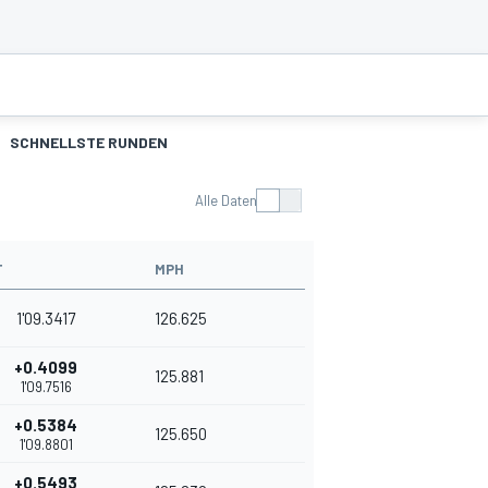
SCHNELLSTE RUNDEN
Alle Daten
T
MPH
1'09.3417
126.625
+0.4099
125.881
1'09.7516
+0.5384
125.650
1'09.8801
+0.5493