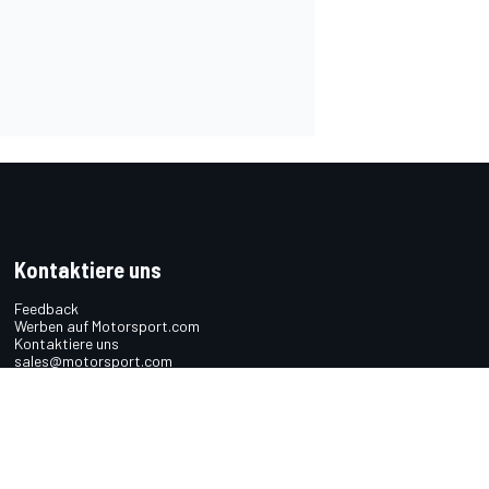
Kontaktiere uns
Feedback
Werben auf Motorsport.com
Kontaktiere uns
sales@motorsport.com
Hans-Pinsel-Straße 9b
85540 Haar
Germany