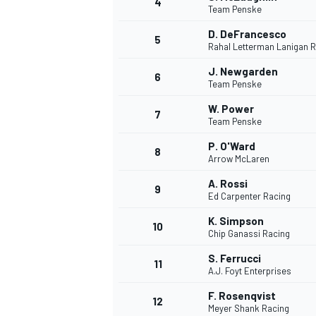
4
Team Penske
D. DeFrancesco
5
Rahal Letterman Lanigan 
J. Newgarden
6
Team Penske
DTM
W. Power
7
Team Penske
P. O'Ward
8
Arrow McLaren
A. Rossi
9
Ed Carpenter Racing
K. Simpson
10
Chip Ganassi Racing
S. Ferrucci
11
A.J. Foyt Enterprises
F. Rosenqvist
12
Meyer Shank Racing