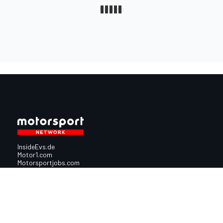
InsideEvs.de
Motor1.com
Motorsportjobs.com
Autosport.com
Motorsportstats.com