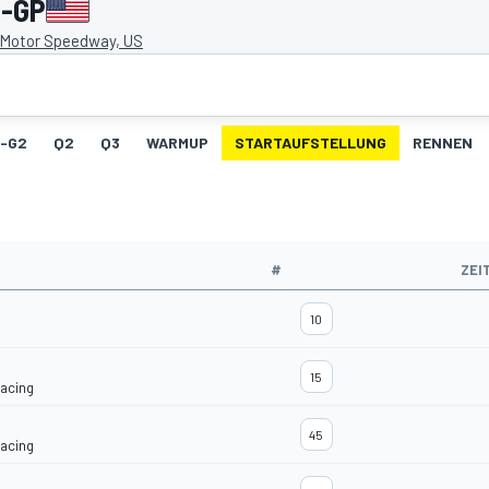
s-GP
 Motor Speedway, US
1-G2
Q2
Q3
WARMUP
STARTAUFSTELLUNG
RENNEN
#
ZEI
10
15
Racing
45
Racing