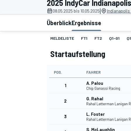
2025 IndyCar Indianapoli
|
08.05.2025 bis 10.05.2025
Indianapolis
Überblick
Ergebnisse
MELDELISTE
FT1
FT2
Q1-G1
Q
Startaufstellung
MOTOGP
POS.
FAHRER
A. Palou
1
Chip Ganassi Racing
G. Rahal
2
Rahal Letterman Lanigan 
L. Foster
3
Rahal Letterman Lanigan 
S. McLaughlin