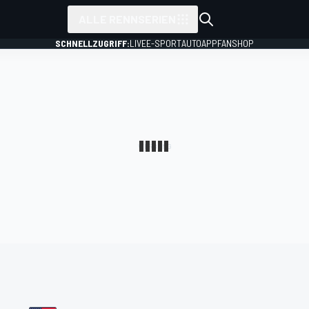
ALLE RENNSERIEN
SCHNELLZUGRIFF:
LIVE
E-SPORT
AUTO
APP
FANSHOP