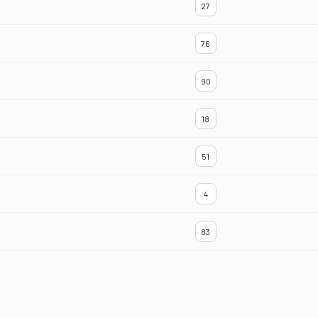
27
76
90
18
51
4
83