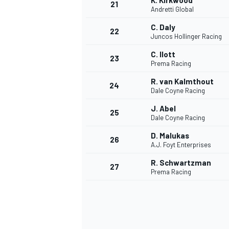
K. Kirkwood
21
Andretti Global
C. Daly
22
Juncos Hollinger Racing
C. Ilott
23
Prema Racing
R. van Kalmthout
24
Dale Coyne Racing
J. Abel
25
Dale Coyne Racing
SPORTWAGEN
D. Malukas
26
A.J. Foyt Enterprises
R. Schwartzman
27
Prema Racing