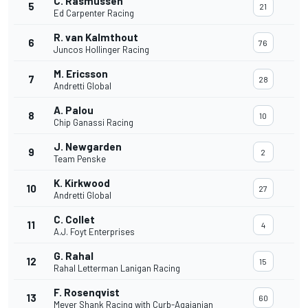
C. Rasmussen
5
21
Ed Carpenter Racing
R. van Kalmthout
6
76
Juncos Hollinger Racing
M. Ericsson
7
28
Andretti Global
A. Palou
8
10
Chip Ganassi Racing
J. Newgarden
9
2
Team Penske
K. Kirkwood
10
27
Andretti Global
C. Collet
11
4
A.J. Foyt Enterprises
G. Rahal
12
15
Rahal Letterman Lanigan Racing
F. Rosenqvist
13
60
Meyer Shank Racing with Curb-Agajanian