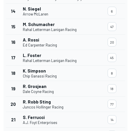
N. Siegel
14
6
Arrow McLaren
M. Schumacher
15
47
Rahal Letterman Lanigan Racing
A. Rossi
16
20
Ed Carpenter Racing
L. Foster
17
45
Rahal Letterman Lanigan Racing
K. Simpson
18
8
Chip Ganassi Racing
R. Grosjean
19
18
Dale Coyne Racing
R. Robb Sting
20
77
Juncos Hollinger Racing
S. Ferrucci
21
14
A.J. Foyt Enterprises