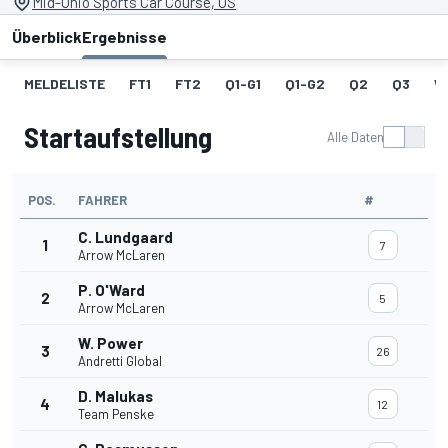
Mid-Ohio Sports Car Course, US
Überblick
Ergebnisse
MELDELISTE
FT1
FT2
Q1-G1
Q1-G2
Q2
Q3
W
Startaufstellung
Alle Daten
POS.
FAHRER
#
C. Lundgaard
1
7
Arrow McLaren
P. O'Ward
2
5
Arrow McLaren
W. Power
3
26
Andretti Global
D. Malukas
4
12
Team Penske