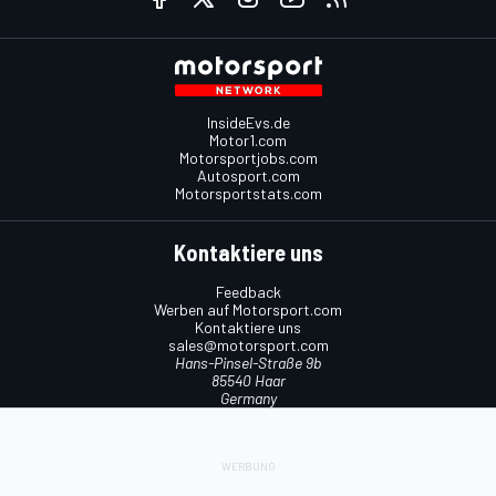
InsideEvs.de
Motor1.com
Motorsportjobs.com
Autosport.com
Motorsportstats.com
Kontaktiere uns
Feedback
Werben auf Motorsport.com
Kontaktiere uns
sales@motorsport.com
Hans-Pinsel-Straße 9b
85540 Haar
Germany
Nutzungsbedingungen
Cookie-Richtlinien
Datenschutzrichtlinie
Utiq verwalten
© 2026
Motorsport Network
Alle Rechte vorbehalten.