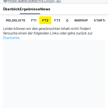
Phillip Island Grand Prix Circuit, AU
Überblick
Ergebnisse
News
MELDELISTE
FT1
FT2
FT3
Q
WARMUP
STARTA
Leider können wir den gewünschten Inhalt nicht finden!
Versuche einen der folgenden Links oder gehe zurück zur
Startseite
.