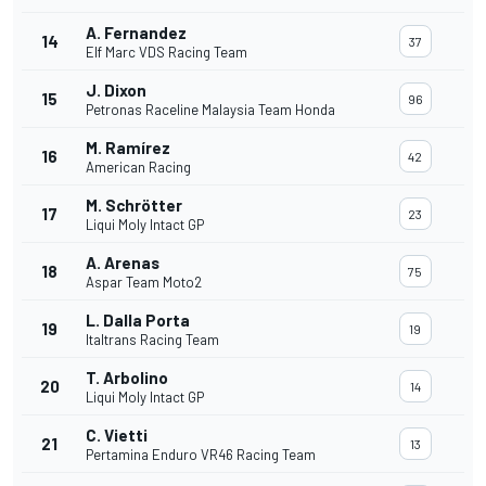
A. Fernandez
14
37
Elf Marc VDS Racing Team
J. Dixon
15
96
Petronas Raceline Malaysia Team Honda
M. Ramírez
16
42
American Racing
M. Schrötter
17
23
Liqui Moly Intact GP
A. Arenas
18
75
Aspar Team Moto2
L. Dalla Porta
19
19
Italtrans Racing Team
T. Arbolino
20
14
Liqui Moly Intact GP
C. Vietti
21
13
Pertamina Enduro VR46 Racing Team