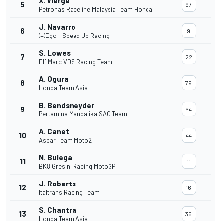
X. Vierge
5
97
Petronas Raceline Malaysia Team Honda
J. Navarro
6
9
(+)Ego - Speed Up Racing
S. Lowes
7
22
Elf Marc VDS Racing Team
A. Ogura
8
79
Honda Team Asia
B. Bendsneyder
9
64
Pertamina Mandalika SAG Team
A. Canet
10
44
Aspar Team Moto2
N. Bulega
11
11
BK8 Gresini Racing MotoGP
J. Roberts
12
16
Italtrans Racing Team
S. Chantra
13
35
Honda Team Asia