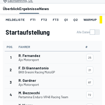
Sachsenring, DE
Überblick
Ergebnisse
News
MELDELISTE
FT1
FT2
FT3
Q1
Q2
WARMUP
S
Startaufstellung
Alle Daten
POS.
FAHRER
#
R. Fernandez
1
25
Ajo Motorsport
F. Di Giannantonio
2
21
BK8 Gresini Racing MotoGP
R. Gardner
3
87
Ajo Motorsport
M. Bezzecchi
4
72
Pertamina Enduro VR46 Racing Team