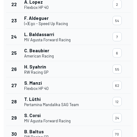
A. Lopez
22
2
Flexbox HP 40
F. Aldeguer
23
54
(+)Ego - Speed Up Racing
L. Baldassarri
24
7
MV Agusta Forward Racing
C. Beaubier
25
6
American Racing
H. Syahrin
26
55
RW Racing GP
S. Manzi
27
62
Flexbox HP 40
T. Lüthi
28
12
Pertamina Mandalika SAG Team
S. Corsi
29
24
MV Agusta Forward Racing
B. Baltus
30
70