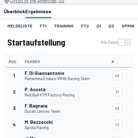
Circuit of the Americas, US
Überblick
Ergebnisse
MELDELISTE
FT1
TRAINING
FT2
Q1
Q2
SPRINT
Startaufstellung
Alle Daten
POS.
FAHRER
#
F. Di Giannantonio
1
49
Pertamina Enduro VR46 Racing Team
P. Acosta
2
37
Red Bull KTM Factory Racing
F. Bagnaia
3
63
Ducati Lenovo Team
M. Bezzecchi
4
72
Aprilia Racing