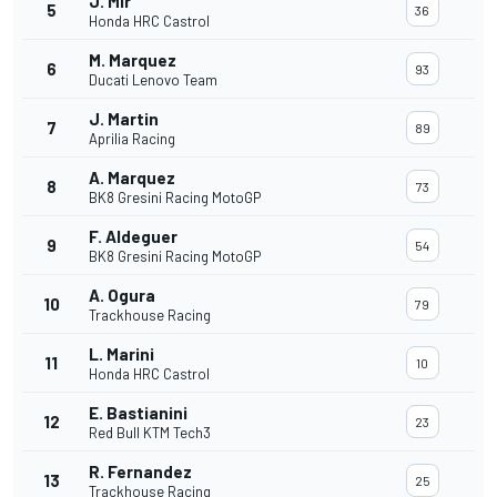
J. Mir
5
36
Honda HRC Castrol
M. Marquez
6
93
Ducati Lenovo Team
J. Martin
7
89
Aprilia Racing
A. Marquez
8
73
BK8 Gresini Racing MotoGP
F. Aldeguer
9
54
BK8 Gresini Racing MotoGP
A. Ogura
10
79
Trackhouse Racing
L. Marini
11
10
Honda HRC Castrol
E. Bastianini
12
23
Red Bull KTM Tech3
R. Fernandez
13
25
Trackhouse Racing